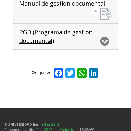
Manual de gestión documental
PGD (Programa de gestión
documental)
Facebook
Twitter
WhatsAp
Linked
Comparte
©UNIVERSIDAD Ean:
SNIES 2812
Personería Jurídica
Res. 2898
del
Minjusticia
- 16/05/69