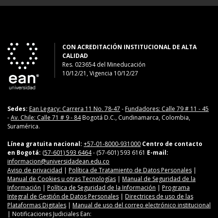
CON ACREDITACIÓN INSTITUCIONAL DE ALTA
CALIDAD
Res. 023654
del
Mineducación
10/12/21, Vigencia 10/12/27
Sedes:
Ean Legacy: Carrera 11 No. 78-47
-
Fundadores: Calle 79 # 11 - 45
-
Av. Chile: Calle 71 # 9 - 84
Bogotá D.C., Cundinamarca, Colombia,
Suramérica.
Línea gratuita nacional:
+57-01-8000-931000
Centro de contacto
en Bogotá:
(57-601) 593 6464
- (57-601) 593 6161
E-mail:
informacion@universidadean.edu.co
Aviso de privacidad
|
Política de Tratamiento de Datos Personales
|
Manual de Cookies u otras Tecnologías
|
Manual de Seguridad de la
Información
|
Política de Seguridad de la Información
|
Programa
Integral de Gestión de Datos Personales
|
Directrices de uso de las
Plataformas Digitales
|
Manual de uso del correo electrónico institucional
| Notificaciones Judiciales Ean: