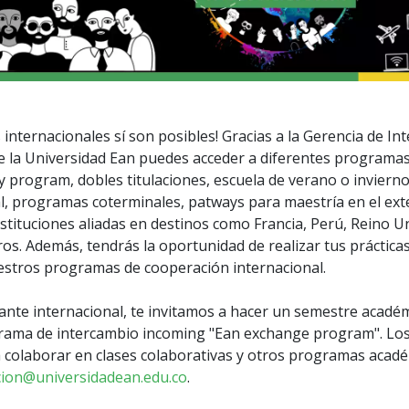
 internacionales sí son posibles! Gracias a la Gerencia de In
de la Universidad Ean puedes acceder a diferentes programa
 program, dobles titulaciones, escuela de verano o inviern
l, programas coterminales, patways para maestría en el ex
nstituciones aliadas en destinos como Francia, Perú, Reino U
os. Además, tendrás la oportunidad de realizar tus prácticas 
estros programas de cooperación internacional.
iante internacional, te invitamos a hacer un semestre acadé
rama de intercambio incoming "Ean exchange program". Los
a colaborar en clases colaborativas y otros programas académ
acion@universidadean.edu.co
.