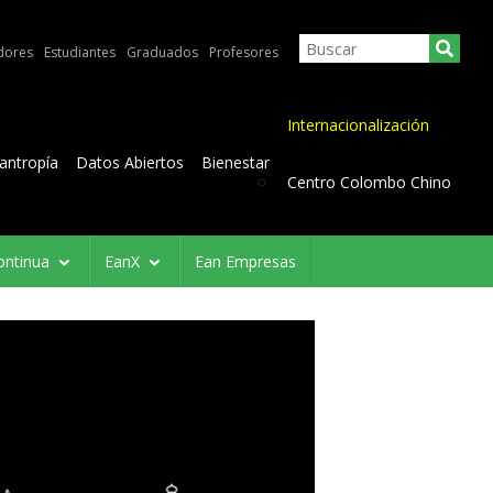
dores
Estudiantes
Graduados
Profesores
Internacionalización
lantropía
Datos Abiertos
Bienestar
Centro Colombo Chino
ontinua
EanX
Ean Empresas