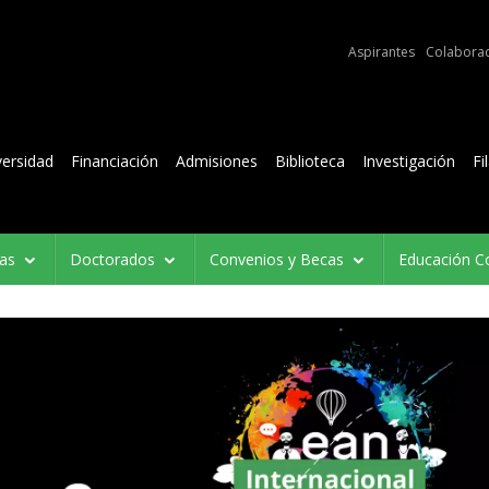
e audiencias
Aspirantes
Colabora
Contenidos
versidad
Financiación
Admisiones
Biblioteca
Investigación
Fi
ías
Doctorados
Convenios y Becas
Educación C