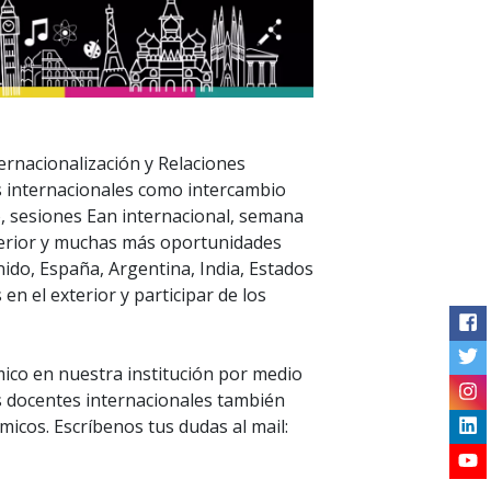
ternacionalización y Relaciones
s internacionales como intercambio
o, sesiones Ean internacional, semana
terior y muchas más oportunidades
nido, España, Argentina, India, Estados
en el exterior y participar de los
Me
mico en nuestra institución por medio
 docentes internacionales también
icos. Escríbenos tus dudas al mail: