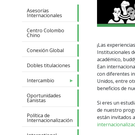
Asesorías
Internacionales
Centro Colombo
Chino
¡Las experiencias
Conexión Global
Institucionales 
académico, buddy
Dobles titulaciones
Ean internaciona
con diferentes i
Intercambio
Unidos, entre otr
beneficios de nu
Oportunidades
Eanistas
Si eres un estud
de nuestro prog
Política de
están invitados 
Internacionalización
internacionaliz