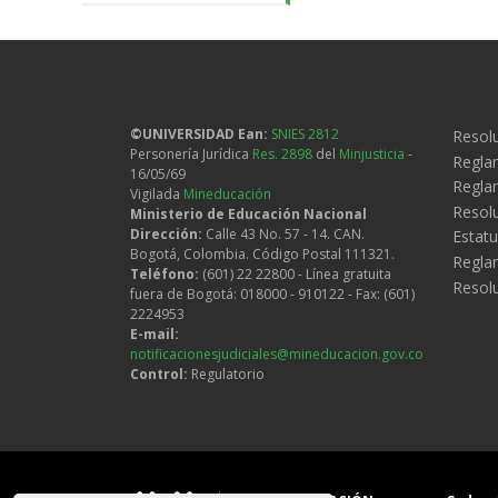
Legal
©UNIVERSIDAD Ean:
SNIES 2812
Resolu
Personería Jurídica
Res. 2898
del
Minjusticia
-
Regla
16/05/69
Reglam
Vigilada
Mineducación
Resol
Ministerio de Educación Nacional
Dirección:
Calle 43 No. 57 - 14. CAN.
Estatu
Bogotá, Colombia. Código Postal 111321.
Regla
Teléfono:
(601) 22 22800 - Línea gratuita
Resol
fuera de Bogotá: 018000 - 910122 - Fax: (601)
2224953
E-mail:
notificacionesjudiciales@mineducacion.gov.co
Control:
Regulatorio