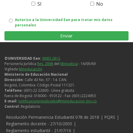
SI
No
Autorizo
Autorizo a la Universidad Ean para tratar mis datos
personales
uso
de
datos
©UNIVERSIDAD Ean:
SNIES 2812
personales
Personería Jurídica
Res. 2898
del
Minjusticia
- 16/05/69
Vigilada
Mineducación
Ministerio de Educación Nacional
Dirección:
Calle 43 No. 57 - 14. CAN.
Bogotá, Colombia. Código Postal 111321.
Teléfono:
(601) 22 22800 - Línea gratuita
fuera de Bogotá: 018000 - 910122 - Fax: (601) 2224953
E-mail:
notificacionesjudiciales@mineducacion.gov.co
Control:
Regulatorio
Legales
Resolución Permanencia Estudiantil 078 de 2018
PQRS
Reglamento docente - 27/10/2005
Reglamento estudiantil - 21/07/16