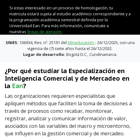
Si estas interesado en un proceso de homologación, tu
matricula estará sujeta al estudio académico correspondiente y a
la programación académica semestral definida por la
Universidad Ean. Para más información, comunícate a
nuestras
líneas de atención.
SNIES:
106934, Res. nº. 25191 del
Mineducación
- 26/12/2025, con una
vigencia de (7) siete años hasta el 26/12/2032.
Lugar de desarrollo:
Bogotá D.C., Cundinamarca.
¿Por qué estudiar la Especialización en
Inteligencia Comercial y de Mercadeo en
la
Ean
?
Las organizaciones requieren especialistas que
apliquen métodos que faciliten la toma de decisiones a
través de procesos como recabar, monitorear,
registrar, analizar y comunicar información de valor,
asociados con las variables del macro y microentorno,
que influyen en la gestión comercial y de mercadeo.