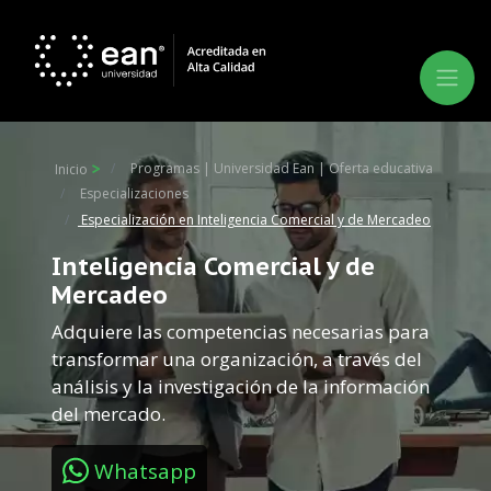
Programas | Universidad Ean | Oferta educativa
Inicio
Especializaciones
Especialización en Inteligencia Comercial y de Mercadeo
Inteligencia Comercial y de
Mercadeo
Adquiere las competencias necesarias para
transformar una organización, a través del
análisis y la investigación de la información
del mercado.
Whatsapp