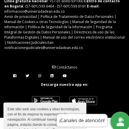
Línea gratuita nacional:
+57-01-8000-931000
Centro de contacto
en Bogotá:
(57-601) 593 6464
- (57-601) 593 6161
E-mail:
informacion@universidadean.edu.co
Aviso de privacidad
|
Política de Tratamiento de Datos Personales
|
Manual de Cookies u otras Tecnologías
|
Manual de Seguridad de la
Información
|
Política de Seguridad de la Información
|
Programa
Integral de Gestión de Datos Personales
|
Directrices de uso de las
Plataformas Digitales
|
Manual de uso del correo electrónico institucional
| Notificaciones Judiciales Ean:
notificacionesjudiciales@universidadean.edu.co
Contáctanos
Menú Redes Sociales
Descarga nuestra app en:
Este sitio web usa cookies y otras tecnologías,
con el fin de mejorar tu experiencia de
¡Canales de atención!
navegación. Al continuar navegando en esta
página, estarás dando tu consentimiento para