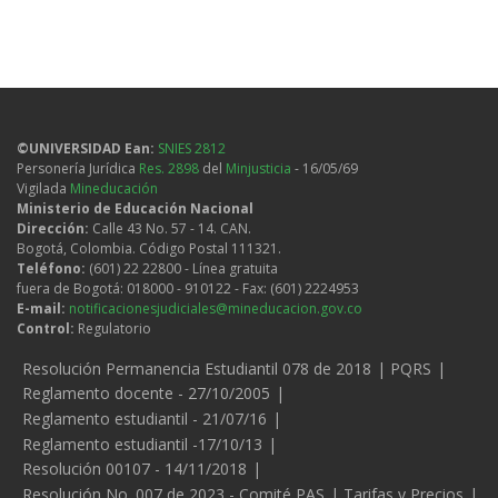
©UNIVERSIDAD Ean:
SNIES 2812
Personería Jurídica
Res. 2898
del
Minjusticia
- 16/05/69
Vigilada
Mineducación
Ministerio de Educación Nacional
Dirección:
Calle 43 No. 57 - 14. CAN.
Bogotá, Colombia. Código Postal 111321.
Teléfono:
(601) 22 22800 - Línea gratuita
fuera de Bogotá: 018000 - 910122 - Fax: (601) 2224953
E-mail:
notificacionesjudiciales@mineducacion.gov.co
Control:
Regulatorio
Legales
Resolución Permanencia Estudiantil 078 de 2018
PQRS
Reglamento docente - 27/10/2005
Reglamento estudiantil - 21/07/16
Reglamento estudiantil -17/10/13
Resolución 00107 - 14/11/2018
Resolución No. 007 de 2023 - Comité PAS
Tarifas y Precios