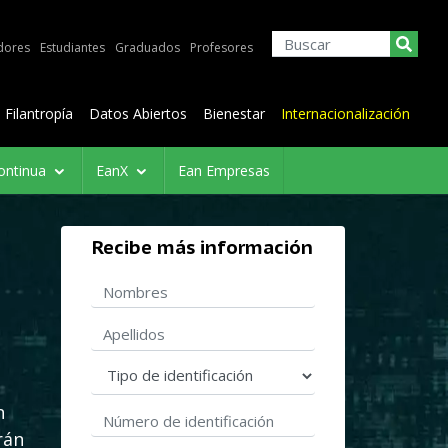
dores
Estudiantes
Graduados
Profesores
Filantropía
Datos Abiertos
Bienestar
Internacionalización
ontinua
EanX
Ean Empresas
Recibe más información
Nombres
Apellidos
Tipo de identificación
n
Número de identificación
rán