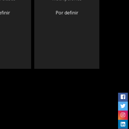
finir
Por definir
Me