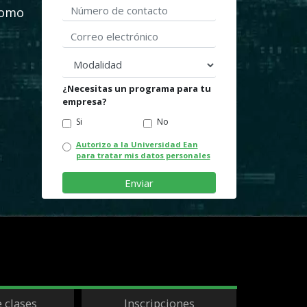
como
Correo electrónico
modalidad
¿Necesitas un programa para tu
empresa?
Si
No
Autorizo a la Universidad Ean
para tratar mis datos personales
e clases
Inscripciones