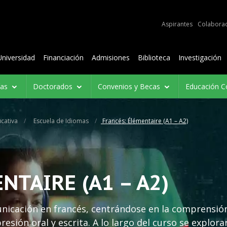
e audiencias
Aspirantes
Colabora
Contenidos
Universidad
Financiación
Admisiones
Biblioteca
Investigación
ías
Doctorados
Convenios y Becas
Educación C
cativa
Escuela de Idiomas
Francés: Élémentaire (A1 – A2)
NTAIRE (A1 – A2)
unicación en francés, centrándose en la comprensió
resión oral y escrita. A lo largo del curso se explora