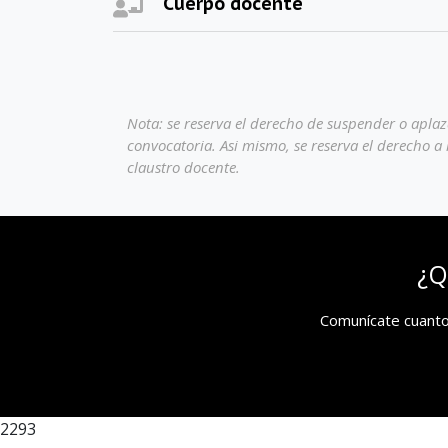
Cuerpo docente
Nota: se reserva el derecho de suspender o aplaz
convocatoria. Asi mismo, se reserva el derecho a 
claustro docente.
¿Q
Comunícate cuanto
2293