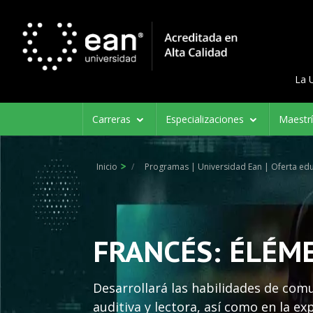
Menú d
Menu 
La 
Navegación
Carreras
Especializaciones
Maestr
principal
Inicio
Programas | Universidad Ean | Oferta edu
FRANCÉS: ÉLÉME
Desarrollará las habilidades de com
auditiva y lectora, así como en la exp