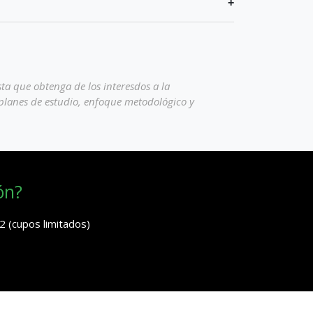
ta que obtenga de los interesdos a la
, planes de estudio, enfoque metodológico y
ón?
2 (cupos limitados)