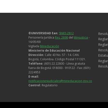
Legal
©UNIVERSIDAD Ean:
SNIES 2812
Resol
Personería Jurídica
Res. 2898
del
Minjusticia
-
Regla
16/05/69
Reglam
Vigilada
Mineducación
Resol
Ministerio de Educación Nacional
Dirección:
Calle 43 No. 57 - 14. CAN.
Estatu
Bogotá, Colombia. Código Postal 111321.
Regla
Teléfono:
(601) 22 22800 - Línea gratuita
Resol
fuera de Bogotá: 018000 - 910122 - Fax: (601)
2224953
E-mail:
notificacionesjudiciales@mineducacion.gov.co
Control:
Regulatorio