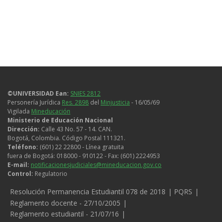
©UNIVERSIDAD Ean:
SNIES 2812
Personería Jurídica
Res. 2898
del
Minjusticia
- 16/05/69
Vigilada
Mineducación
Ministerio de Educación Nacional
Dirección:
Calle 43 No. 57 - 14. CAN.
Bogotá, Colombia. Código Postal 111321.
Teléfono:
(601) 22 22800 - Línea gratuita
fuera de Bogotá: 018000 - 910122 - Fax: (601) 2224953
E-mail:
notificacionesjudiciales@mineducacion.gov.co
Control:
Regulatorio
Legales
Resolución Permanencia Estudiantil 078 de 2018
PQRS
Reglamento docente - 27/10/2005
Reglamento estudiantil - 21/07/16