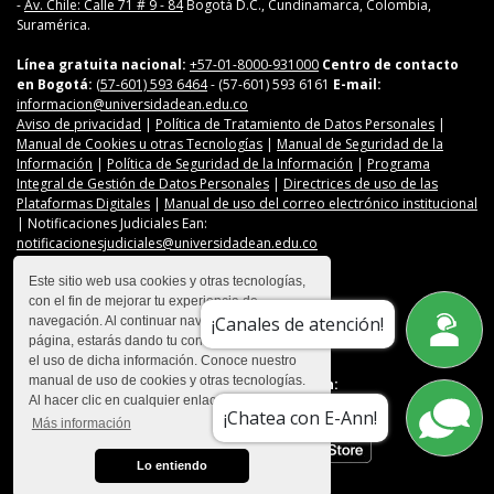
-
Av. Chile: Calle 71 # 9 - 84
Bogotá D.C., Cundinamarca, Colombia,
Suramérica.
Línea gratuita nacional:
+57-01-8000-931000
Centro de contacto
en Bogotá:
(57-601) 593 6464
- (57-601) 593 6161
E-mail:
informacion@universidadean.edu.co
Aviso de privacidad
|
Política de Tratamiento de Datos Personales
|
Manual de Cookies u otras Tecnologías
|
Manual de Seguridad de la
Información
|
Política de Seguridad de la Información
|
Programa
Integral de Gestión de Datos Personales
|
Directrices de uso de las
Plataformas Digitales
|
Manual de uso del correo electrónico institucional
| Notificaciones Judiciales Ean:
notificacionesjudiciales@universidadean.edu.co
Este sitio web usa cookies y otras tecnologías,
con el fin de mejorar tu experiencia de
Contáctanos
¡Canales de atención!
navegación. Al continuar navegando en esta
Menú Redes Sociales
página, estarás dando tu consentimiento para
el uso de dicha información. Conoce nuestro
manual de uso de cookies y otras tecnologías.
Descarga nuestra app en:
Al hacer clic en cualquier enlace
¡Chatea con E-Ann!
Más información
Lo entiendo