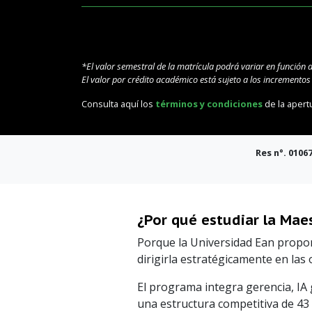
*El valor semestral de la matrícula podrá variar en función 
El valor por crédito académico está sujeto a los incremento
Consulta aquí los
términos y condiciones
de la apert
Res n°. 0
106
¿Por qué estudiar la Maes
Porque la Universidad Ean propone
dirigirla estratégicamente en las
El programa integra gerencia, IA 
una estructura competitiva de 43 