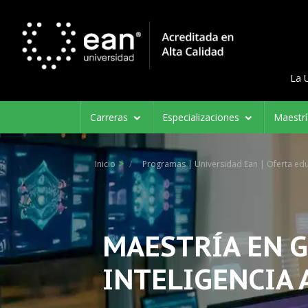
Menú d
Menu 
La 
Navegación
Carreras
Especializaciones
Maestr
principal
Inicio
Programas | Universidad Ean | Oferta edu
MAESTRÍA EN G
INTELIGENCIA 