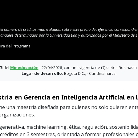
del número de créditos matriculados, sobre este precio de referencia correspondien
s anuales determinados por la Universidad Ean y autorizados por el Ministerio de
ura del Programa
75
del
Mineducación
- 22/04/2026, con una vigencia de (7) siete años hasta 
Lugar de desarrollo:
Bogotá D.C., - Cundinamarca.
tría en Gerencia en Inteligencia Artificial en 
 una maestría diseñada para quienes no solo quieren entende
 organizaciones.
generativa, machine learning, ética, regulación, sostenibili
créditos en 3 semestres, orientada a formar profesionales c