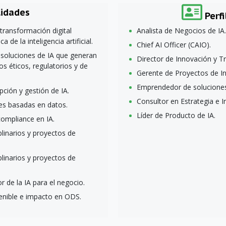
lidades
Perfi
transformación digital
Analista de Negocios de IA.
 de la inteligencia artificial.
Chief AI Officer (CAIO).
 soluciones de IA que generan
Director de Innovación y T
ios éticos, regulatorios y de
Gerente de Proyectos de Inte
Emprendedor de soluciones
ción y gestión de IA.
Consultor en Estrategia e Int
es basadas en datos.
Líder de Producto de IA.
compliance en IA.
plinarios y proyectos de
plinarios y proyectos de
r de la IA para el negocio.
enible e impacto en ODS.