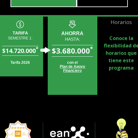
Horarios
TARIFA
AHORRA
Conoce la
SEMESTRE 1:
HASTA:
flexibilidad d
*
*
$3.680.000
$14.720.000
horarios que
tiene este
Tarifa 2026
con el
programa
Plan de Apoyo
Financiero