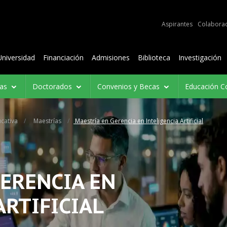
e audiencias
Aspirantes
Colabora
Contenidos
Universidad
Financiación
Admisiones
Biblioteca
Investigación
ías
Doctorados
Convenios y Becas
Educación C
cativa
Maestrías
Maestría en Gerencia en Inteligencia Artificial
ERENCIA EN
ARTIFICIAL