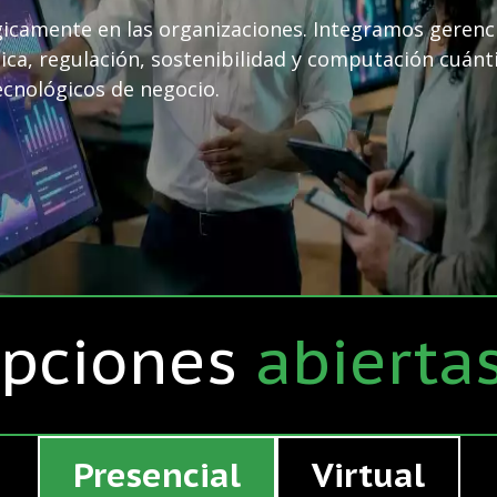
égicamente en las organizaciones. Integramos gerenc
tica, regulación, sostenibilidad y computación cuánt
ecnológicos de negocio.
ipciones
abierta
Presencial
Virtual