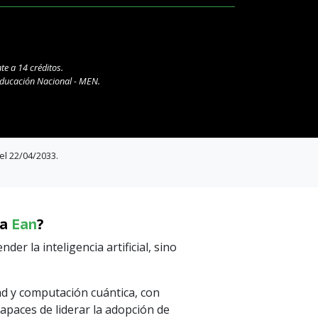
te a 14 créditos.
 Educación Nacional - MEN.
el 22/04/2033.
la
Ean
?
r la inteligencia artificial, sino
dad y computación cuántica, con
apaces de liderar la adopción de