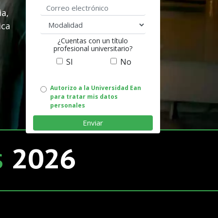
Correo electrónico
ia,
modalidad
ica
¿Cuentas con un título
profesional universitario?
SI
No
Autorizo
Autorizo a la Universidad Ean
para tratar mis datos
uso
personales
de
datos
s
2026
personales