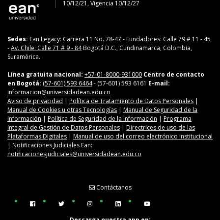
10/12/21, Vigencia 10/12/27
Sedes:
Ean Legacy: Carrera 11 No. 78-47
-
Fundadores: Calle 79 # 11 - 45
-
Av. Chile: Calle 71 # 9 - 84
Bogotá D.C., Cundinamarca, Colombia,
Suramérica.
Línea gratuita nacional:
+57-01-8000-931000
Centro de contacto
en Bogotá:
(57-601) 593 6464
- (57-601) 593 6161
E-mail:
informacion@universidadean.edu.co
Aviso de privacidad
|
Política de Tratamiento de Datos Personales
|
Manual de Cookies u otras Tecnologías
|
Manual de Seguridad de la
Información
|
Política de Seguridad de la Información
|
Programa
Integral de Gestión de Datos Personales
|
Directrices de uso de las
Plataformas Digitales
|
Manual de uso del correo electrónico institucional
| Notificaciones Judiciales Ean:
notificacionesjudiciales@universidadean.edu.co
Contáctanos
Menú Redes Sociales
Descarga nuestra app en: