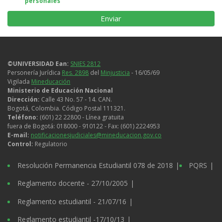
personales
uso
de
datos
personales
©UNIVERSIDAD Ean:
SNIES 2812
Personería Jurídica
Res. 2898
del
Minjusticia
- 16/05/69
Vigilada
Mineducación
Ministerio de Educación Nacional
Dirección:
Calle 43 No. 57 - 14. CAN.
Bogotá, Colombia. Código Postal 111321.
Teléfono:
(601) 22 22800 - Línea gratuita
fuera de Bogotá: 018000 - 910122 - Fax: (601) 2224953
E-mail:
notificacionesjudiciales@mineducacion.gov.co
Control:
Regulatorio
Legales
Resolución Permanencia Estudiantil 078 de 2018
PQRS
Reglamento docente - 27/10/2005
Reglamento estudiantil - 21/07/16
Reglamento estudiantil -17/10/13