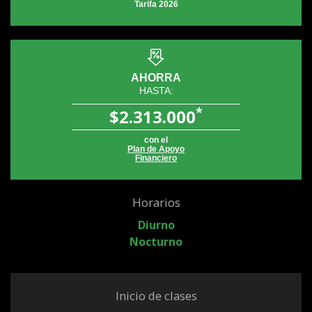
Tarifa 2026
AHORRA
HASTA:
*
$2.313.000
con el
Plan de Apoyo
Financiero
Horarios
Diurno
Nocturno
Inicio de clases