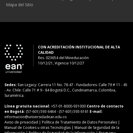
Mapa del Sitio
CON ACREDITACIÓN INSTITUCIONAL DE ALTA
CALIDAD
Res. 023654
del
Mineducación
10/12/21, Vigencia 10/12/27
Sedes:
Ean Legacy: Carrera 11 No. 78-47
-
Fundadores: Calle 79 # 11 - 45
-
Av. Chile: Calle 71 # 9 - 84
Bogotá D.C., Cundinamarca, Colombia,
Suramérica.
Línea gratuita nacional:
+57-01-8000-931000
Centro de contacto
en Bogotá:
(57-601) 593 6464
- (57-601) 593 6161
E-mail:
informacion@universidadean.edu.co
Aviso de privacidad
|
Política de Tratamiento de Datos Personales
|
Manual de Cookies u otras Tecnologías
|
Manual de Seguridad de la
Información
|
Política de Seguridad de la Información
|
Programa