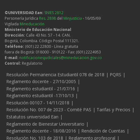
©UNIVERSIDAD Ean:
SNIES 2812
Personería Jurídica
Res. 2898
del
Minjusticia
- 16/05/69
Vigilada
Mineducación
Ministerio de Educación Nacional
Dirección:
Calle 43 No. 57 - 14. CAN.
Bogotá, Colombia. Código Postal 111321.
Teléfono:
(601) 22 22800 - Línea gratuita
fuera de Bogotá: 018000 - 910122 - Fax: (601) 2224953
E-mail:
notificacionesjudiciales@mineducacion.gov.co
Control:
Regulatorio
Legales
Resolución Permanencia Estudiantil 078 de 2018
PQRS
Reglamento docente - 27/10/2005
Reglamento estudiantil - 21/07/16
Reglamento estudiantil -17/10/13
Resolución 00107 - 14/11/2018
Resolución No. 007 de 2023 - Comité PAS
Tarifas y Precios
Estatutos universidad Ean
Reglamento de Bienestar Universitario
Reglamento docente - 18/08/2016
Rendición de Cuentas
Resolución No. 103 de 2018
Reglamento profesoral