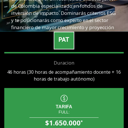
de Colombia especializado en fondos de
inversión de impacto. Dominarás criterios ESG
y te posicionarás como experto en el sector
financiero de mayor crecimiento y proyección
futura.
PAT
Whatsapp
Duracion
46 horas (30 horas de acompañamiento docente + 16
horas de trabajo autónomo)
TARIFA
FULL:
$1.650.000
*