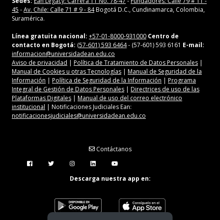
Sedes:
Ean Legacy: Carrera 11 No. 78-47
-
Fundadores: Calle 79 # 11 -
45
-
Av. Chile: Calle 71 # 9 - 84
Bogotá D.C., Cundinamarca, Colombia,
Suramérica.
Línea gratuita nacional:
+57-01-8000-931000
Centro de
contacto en Bogotá:
(57-601) 593 6464
- (57-601) 593 6161
E-mail:
informacion@universidadean.edu.co
Aviso de privacidad
|
Política de Tratamiento de Datos Personales
|
Manual de Cookies u otras Tecnologías
|
Manual de Seguridad de la
Información
|
Política de Seguridad de la Información
|
Programa
Integral de Gestión de Datos Personales
|
Directrices de uso de las
Plataformas Digitales
|
Manual de uso del correo electrónico
institucional
| Notificaciones Judiciales Ean:
notificacionesjudiciales@universidadean.edu.co
Contáctanos
Menú Redes Sociales
Descarga nuestra app en: