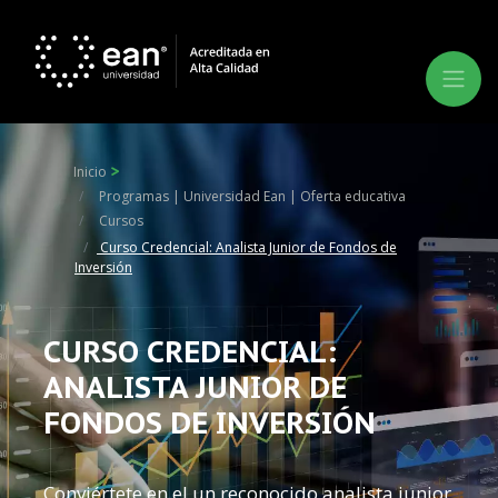
Inicio
Programas | Universidad Ean | Oferta educativa
Cursos
Curso Credencial: Analista Junior de Fondos de
Inversión
CURSO CREDENCIAL:
ANALISTA JUNIOR DE
FONDOS DE INVERSIÓN
Conviértete en el un reconocido analista junior