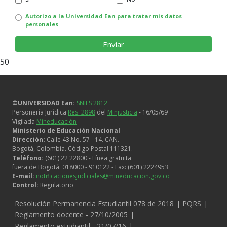
Autorizo a la Universidad Ean para tratar mis datos
personales
50
©UNIVERSIDAD Ean:
SNIES 2812
Personería Jurídica
Res. 2898
del
Minjusticia
- 16/05/69
Vigilada
Mineducación
Ministerio de Educación Nacional
Dirección:
Calle 43 No. 57 - 14. CAN.
Bogotá, Colombia. Código Postal 111321.
Teléfono:
(601) 22 22800 - Línea gratuita
fuera de Bogotá: 018000 - 910122 - Fax: (601) 2224953
E-mail:
notificacionesjudiciales@mineducacion.gov.co
Control:
Regulatorio
Legales
Resolución Permanencia Estudiantil 078 de 2018
PQRS
Reglamento docente - 27/10/2005
Reglamento estudiantil - 21/07/16