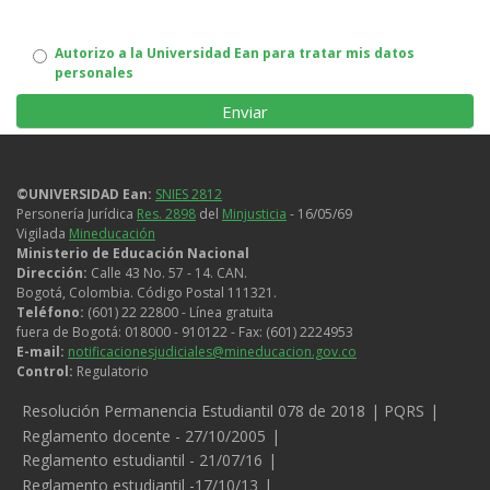
Autorizo
Autorizo a la Universidad Ean para tratar mis datos
personales
uso
de
datos
©UNIVERSIDAD Ean:
SNIES 2812
personales
Personería Jurídica
Res. 2898
del
Minjusticia
- 16/05/69
Vigilada
Mineducación
Ministerio de Educación Nacional
Dirección:
Calle 43 No. 57 - 14. CAN.
Bogotá, Colombia. Código Postal 111321.
Teléfono:
(601) 22 22800 - Línea gratuita
fuera de Bogotá: 018000 - 910122 - Fax: (601) 2224953
E-mail:
notificacionesjudiciales@mineducacion.gov.co
Control:
Regulatorio
Legales
Resolución Permanencia Estudiantil 078 de 2018
PQRS
Reglamento docente - 27/10/2005
Reglamento estudiantil - 21/07/16
Reglamento estudiantil -17/10/13