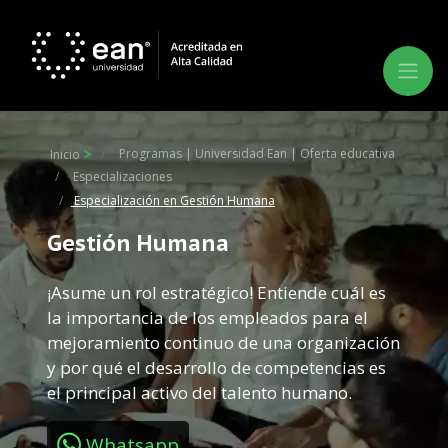
Programas | Universidad Ean | Oferta educativa
Inicio
Especializaciones
Especialización en Gestión Humana
Gestión Humana
¡Asume un rol estratégico! Entiende cuál es
la importancia de los empleados para el
mejoramiento continuo de una organización
y por qué el desarrollo de competencias es
el principal activo del talento humano.
Whatsapp