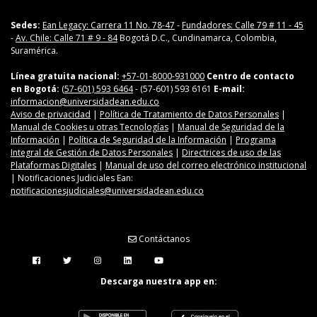
Sedes:
Ean Legacy: Carrera 11 No. 78-47
-
Fundadores: Calle 79 # 11 - 45
-
Av. Chile: Calle 71 # 9 - 84
Bogotá D.C., Cundinamarca, Colombia,
Suramérica.
Línea gratuita nacional:
+57-01-8000-931000
Centro de contacto
en Bogotá:
(57-601) 593 6464
- (57-601) 593 6161
E-mail:
informacion@universidadean.edu.co
Aviso de privacidad
|
Política de Tratamiento de Datos Personales
|
Manual de Cookies u otras Tecnologías
|
Manual de Seguridad de la
Información
|
Política de Seguridad de la Información
|
Programa
Integral de Gestión de Datos Personales
|
Directrices de uso de las
Plataformas Digitales
|
Manual de uso del correo electrónico institucional
| Notificaciones Judiciales Ean:
notificacionesjudiciales@universidadean.edu.co
Contáctanos
Menú Redes Sociales
Descarga nuestra app en: