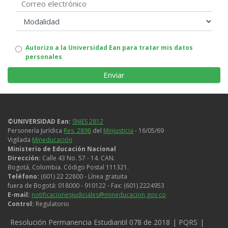
Correo electrónico
modalidad
Autorizo
Autorizo a la Universidad Ean para tratar mis datos
personales
uso
de
datos
personales
©UNIVERSIDAD Ean:
SNIES 2812
Personería Jurídica
Res. 2898
del
Minjusticia
- 16/05/69
Vigilada
Mineducación
Ministerio de Educación Nacional
Dirección:
Calle 43 No. 57 - 14. CAN.
Bogotá, Colombia. Código Postal 111321.
Teléfono:
(601) 22 22800 - Línea gratuita
fuera de Bogotá: 018000 - 910122 - Fax: (601) 2224953
E-mail:
notificacionesjudiciales@mineducacion.gov.co
Control:
Regulatorio
Legales
Resolución Permanencia Estudiantil 078 de 2018
PQRS