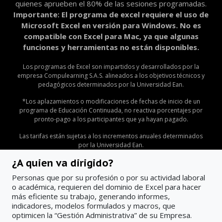
quienes aprueben el 80% de las sesiones programadas.
Importante: El programa de excel requiere el uso de
Microsoft Excel en versión para Windows. No es
compatible con Excel para Mac, ya que algunas
funciones y herramientas no están disponibles.
Los programas de Excel son impartidos y desarrollados por la
empresa Compulearning S.A.S. alineados a los objetivos técnicos y
pedagógicos determinados por la Universidad Ean.
*Los aplazamientos o modificaciones de fechas de inicio de un
programa de Educación Continuada, no reactiva porcentajes por
pronto-pago a los participantes que ya hayan pagado.
Las tarifas están sujetas a los incrementos anuales determinados
por la Universidad Ean.
¿A quien va dirigido?
Personas que por su profesión o por su actividad laboral
o académica, requieren del dominio de Excel para hacer
más eficiente su trabajo, generando informes,
indicadores, modelos formulados y macros, que
optimicen la “Gestión Administrativa” de su Empresa.