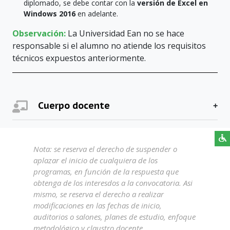
diplomado, se debe contar con la
versión de Excel en
Windows 2016
en adelante.
Observación:
La Universidad Ean no se hace
responsable si el alumno no atiende los requisitos
técnicos expuestos anteriormente.
Cuerpo docente
Nota: se reserva el derecho de suspender o
aplazar el inicio de cualquiera de los
programas, en función de la respuesta que
obtenga de los interesdos a la convocatoria. Asi
mismo, se reserva el derecho a realizar
modificaciones en las fechas de inicio,
auditorios o salones, planes de estudio, enfoque
metodológico y claustro docente.