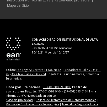
Resolución No. 103 de 2018
Reglamento profesoral
Mapa del Sitio
CON ACREDITACIÓN INSTITUCIONAL DE ALTA
CALIDAD
Res. 023654
del
Mineducación
10/12/21, Vigencia 10/12/27
Sedes:
Ean Legacy: Carrera 11 No. 78-47
-
Fundadores: Calle 79 # 11 -
45
-
Av. Chile: Calle 71 # 9 - 84
Bogotá D.C., Cundinamarca, Colombia,
Suramérica.
Línea gratuita nacional:
+57-01-8000-931000
Centro de
contacto en Bogotá:
(57-601) 593 6464
- (57-601) 593 6161
E-mail:
informacion@universidadean.edu.co
Aviso de privacidad
|
Política de Tratamiento de Datos Personales
|
Manual de Cookies u otras Tecnologías
|
Manual de Seguridad de la