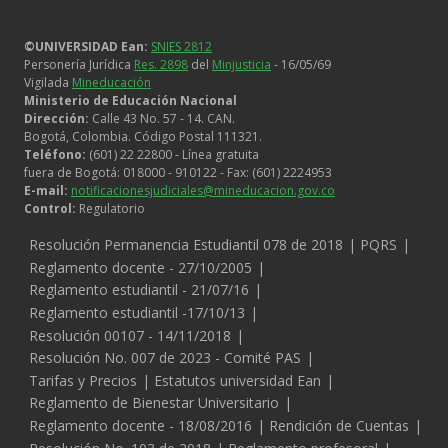
©UNIVERSIDAD Ean:
SNIES 2812
Personería Jurídica
Res. 2898
del
Minjusticia
- 16/05/69
Vigilada
Mineducación
Ministerio de Educación Nacional
Dirección:
Calle 43 No. 57 - 14. CAN.
Bogotá, Colombia. Código Postal 111321.
Teléfono:
(601) 22 22800 - Línea gratuita
fuera de Bogotá: 018000 - 910122 - Fax: (601) 2224953
E-mail:
notificacionesjudiciales@mineducacion.gov.co
Control:
Regulatorio
Legales
Resolución Permanencia Estudiantil 078 de 2018
PQRS
Reglamento docente - 27/10/2005
Reglamento estudiantil - 21/07/16
Reglamento estudiantil -17/10/13
Resolución 00107 - 14/11/2018
Resolución No. 007 de 2023 - Comité PAS
Tarifas y Precios
Estatutos universidad Ean
Reglamento de Bienestar Universitario
Reglamento docente - 18/08/2016
Rendición de Cuentas