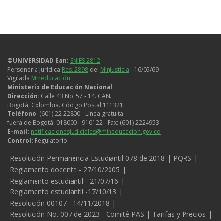
©UNIVERSIDAD Ean:
SNIES 2812
Personería Jurídica
Res. 2898
del
Minjusticia
- 16/05/69
Vigilada
Mineducación
Ministerio de Educación Nacional
Dirección:
Calle 43 No. 57 - 14. CAN.
Bogotá, Colombia. Código Postal 111321.
Teléfono:
(601) 22 22800 - Línea gratuita
fuera de Bogotá: 018000 - 910122 - Fax: (601) 2224953
E-mail:
notificacionesjudiciales@mineducacion.gov.co
Control:
Regulatorio
Resolución Permanencia Estudiantil 078 de 2018
PQRS
Reglamento docente - 27/10/2005
Reglamento estudiantil - 21/07/16
Reglamento estudiantil -17/10/13
Resolución 00107 - 14/11/2018
Resolución No. 007 de 2023 - Comité PAS
Tarifas y Precios