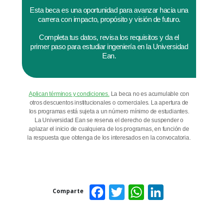
Esta beca es una oportunidad para avanzar hacia una
carrera con impacto, propósito y visión de futuro.
Completa tus datos, revisa los requisitos y da el
primer paso para estudiar ingeniería en la Universidad
Ean.
Aplican términos y condiciones.
La beca no es acumulable con
otros descuentos institucionales o comerciales. La apertura de
los programas está sujeta a un número mínimo de estudiantes.
La Universidad Ean se reserva el derecho de suspender o
aplazar el inicio de cualquiera de los programas, en función de
la respuesta que obtenga de los interesados en la convocatoria.
Facebook
Twitter
WhatsAp
Linked
Comparte