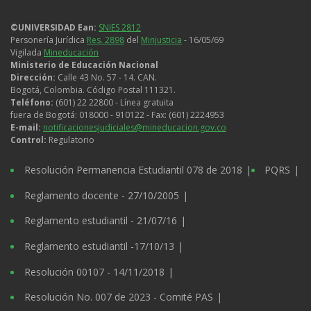
datos
personales
©UNIVERSIDAD Ean:
SNIES 2812
Personería Jurídica
Res. 2898
del
Minjusticia
- 16/05/69
Vigilada
Mineducación
Ministerio de Educación Nacional
Dirección:
Calle 43 No. 57 - 14. CAN.
Bogotá, Colombia. Código Postal 111321.
Teléfono:
(601) 22 22800 - Línea gratuita
fuera de Bogotá: 018000 - 910122 - Fax: (601) 2224953
E-mail:
notificacionesjudiciales@mineducacion.gov.co
Control:
Regulatorio
Legales
Resolución Permanencia Estudiantil 078 de 2018
PQRS
Reglamento docente - 27/10/2005
Reglamento estudiantil - 21/07/16
Reglamento estudiantil -17/10/13
Resolución 00107 - 14/11/2018
Resolución No. 007 de 2023 - Comité PAS