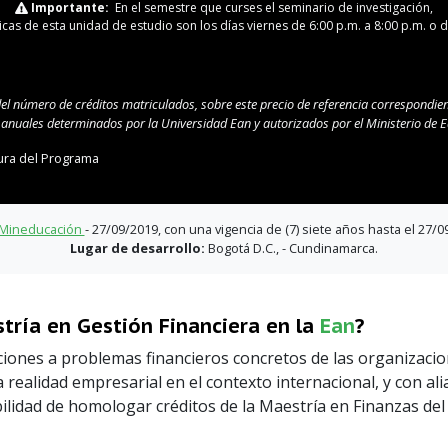
Importante:
En el semestre que curses el seminario de investigación,
cas de esta unidad de estudio son los días viernes de 6:00 p.m. a 8:00 p.m. o d
del número de créditos matriculados, sobre este precio de referencia correspondien
s anuales determinados por la Universidad Ean y autorizados por el Ministerio de
ura del Programa
Mineducación
- 27/09/2019, con una vigencia de (7) siete años hasta el 27/
Lugar de desarrollo:
Bogotá D.C., - Cundinamarca.
tría en Gestión Financiera en la
Ean
?
iones a problemas financieros concretos de las organizaci
 realidad empresarial en el contexto internacional, y con al
sibilidad de homologar créditos de la Maestría en Finanzas de