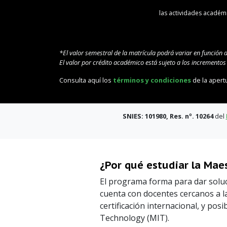
las actividades académi
*El valor semestral de la matrícula podrá variar en función 
El valor por crédito académico está sujeto a los incremento
Consulta aquí los
términos y condiciones
de la apert
SNIES: 101980, Res. nº. 10264
del
¿Por qué estudiar la Maes
El programa forma para dar soluc
cuenta con docentes cercanos a la
certificación internacional, y po
Technology (MIT).