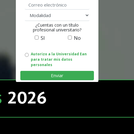
Correo electrónico
modalidad
¿Cuentas con un título
profesional universitario?
SI
No
Autorizo
Autorizo a la Universidad Ean
para tratar mis datos
uso
personales
de
datos
s
2026
personales