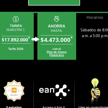
Horarios
TARIFA
AHORRA
Sábados de 8:0
SEMESTRE 1:
HASTA:
a.m. a 5:00 p.m
*
*
$4.473.000
$17.892.000
Tarifa 2026
con el
Plan de Apoyo
Financiero