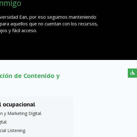
onmigo
niversidad Ean, por eso seguimos manteniendo
 para aquellos que no cuentan con los recursos,
os y fácil acceso.
ción de Contenido y
l ocupacional
 y Marketing Digital.
tal.
ial Listening.