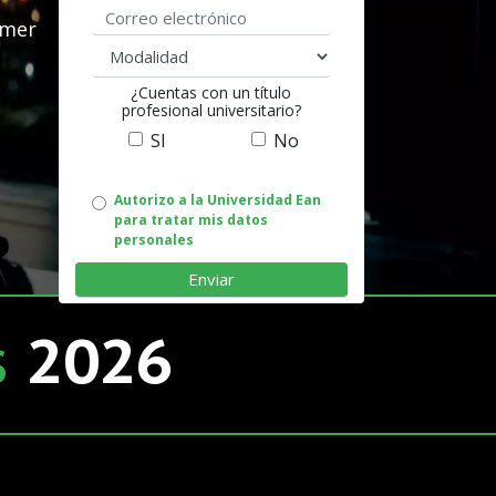
Correo electrónico
imer
modalidad
e
¿Cuentas con un título
profesional universitario?
SI
No
Autorizo
Autorizo a la Universidad Ean
para tratar mis datos
uso
personales
de
datos
s
2026
personales