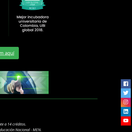
m aquí
Me
te a 14 créditos.
 Educación Nacional - MEN.