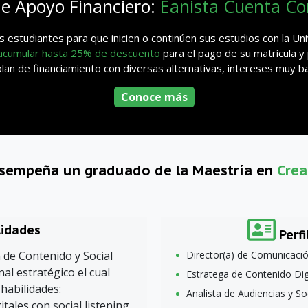
de Apoyo Financiero:
Eanista Cuenta C
 estudiantes para que inicien o continúen sus estudios con la U
 acumular hasta 25% de descuento
para el pago de su matrícula y
n de financiamiento con diversas alternativas, intereses muy baj
Conoce más
esempeña un graduado de la Maestría en
Crea
lidades
Perfi
 de Contenido y Social
Director(a) de Comunicación
al estratégico el cual
Estratega de Contenido Digi
 habilidades:
Analista de Audiencias y Soc
itales con social listening