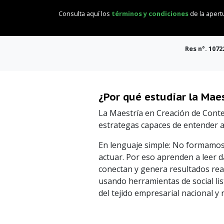
Consulta aquí los
términos y condiciones
de la apert
Res n°.
1072
¿Por qué estudiar la Maes
La Maestría en Creación de Conte
estrategas capaces de entender a
En lenguaje simple: No formamos
actuar. Por eso aprenden a leer 
conectan y genera resultados real
usando herramientas de social list
del tejido empresarial nacional y 