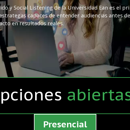
do y Social Listening de la Universidad Ean es el pr
strategas capaces de entender audiencias antes d
acto en resultados reales.
ipciones
abierta
Presencial