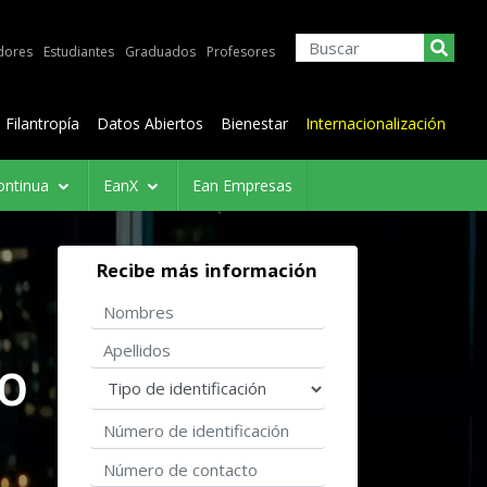
dores
Estudiantes
Graduados
Profesores
Filantropía
Datos Abiertos
Bienestar
Internacionalización
ontinua
EanX
Ean Empresas
Recibe más información
Nombres
Apellidos
DO
Tipo de identificación
Número de identificación
Número de contacto