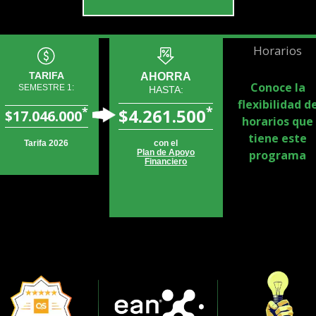
Horarios
TARIFA
AHORRA
Conoce la
SEMESTRE 1:
HASTA:
flexibilidad d
*
*
$4.261.500
$17.046.000
horarios que
tiene este
Tarifa 2026
con el
programa
Plan de Apoyo
Financiero