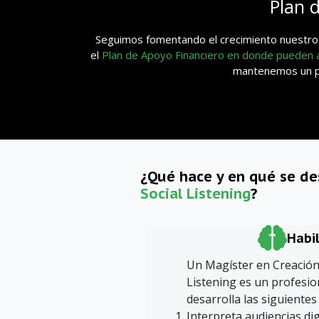
Plan 
Seguimos fomentando el crecimiento nuestros
el
Plan de Apoyo Financiero en donde pueden
mantenemos un pla
¿Qué hace y en qué se d
Social Listening
?
Habi
Un Magíster en Creación
Listening es un profesion
desarrolla las siguientes
Interpreta audiencias dig