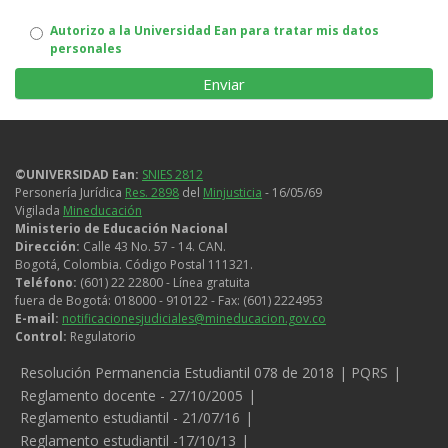
Autorizo
Autorizo a la Universidad Ean para tratar mis datos
personales
uso
de
datos
personales
©UNIVERSIDAD Ean:
SNIES 2812
Personería Jurídica
Res. 2898
del
Minjusticia
- 16/05/69
Vigilada
Mineducación
Ministerio de Educación Nacional
Dirección:
Calle 43 No. 57 - 14. CAN.
Bogotá, Colombia. Código Postal 111321.
Teléfono:
(601) 22 22800 - Línea gratuita
fuera de Bogotá: 018000 - 910122 - Fax: (601) 2224953
E-mail:
notificacionesjudiciales@mineducacion.gov.co
Control:
Regulatorio
Legales
Resolución Permanencia Estudiantil 078 de 2018
PQRS
Reglamento docente - 27/10/2005
Reglamento estudiantil - 21/07/16
Reglamento estudiantil -17/10/13