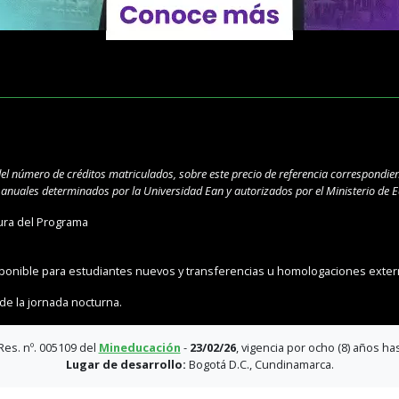
del número de créditos matriculados, sobre este precio de referencia correspondien
s anuales determinados por la Universidad Ean y autorizados por el Ministerio de
ura del Programa
onible para estudiantes nuevos y transferencias u homologaciones exter
de la jornada nocturna.
es. nº. 005109 del
Mineducación
-
23/02/26
, vigencia por ocho (8) años ha
Lugar de desarrollo:
Bogotá D.C., Cundinamarca.