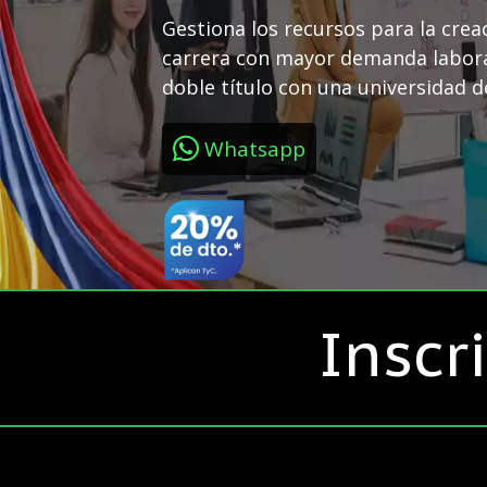
Gestiona los recursos para la crea
carrera con mayor demanda labora
doble título con una universidad 
Whatsapp
Inscr