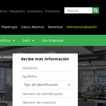
dores
Estudiantes
Graduados
Profesores
Filantropía
Datos Abiertos
Bienestar
Internacionalización
ontinua
EanX
Ean Empresas
s (opción de doble grado)
Recibe más información
Nombres
Apellidos
Tipo de identificación
Número de identificación
.
Número de contacto