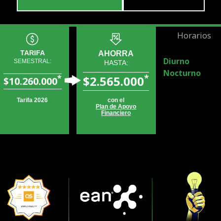
Horarios
TARIFA
AHORRA
Diurno
SEMESTRAL:
HASTA:
Nocturno
*
*
$2.565.000
$10.260.000
Tarifa 2026
con el
Plan de Apoyo
Financiero