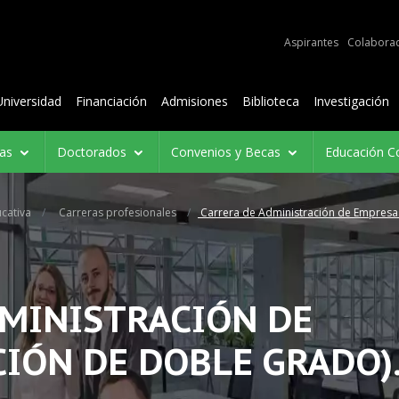
e audiencias
Aspirantes
Colabora
Contenidos
Universidad
Financiación
Admisiones
Biblioteca
Investigación
ías
Doctorados
Convenios y Becas
Educación C
cativa
Carreras profesionales
Carrera de Administración de Empresa
DMINISTRACIÓN DE
IÓN DE DOBLE GRADO)