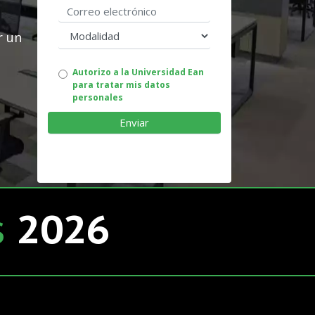
Correo electrónico
modalidad
r un
Autorizo
Autorizo a la Universidad Ean
para tratar mis datos
uso
personales
de
datos
personales
s
2026