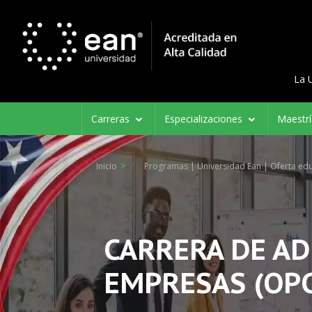
Menú d
Menu 
La 
Navegación
Carreras
Especializaciones
Maestr
principal
Inicio
Programas | Universidad Ean | Oferta edu
CARRERA DE A
EMPRESAS (OPC