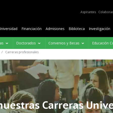
e audiencias
Aspirantes
Colabora
Contenidos
Universidad
Financiación
Admisiones
Biblioteca
Investigación
ías
Doctorados
Convenios y Becas
Educación C
Carreras profesionales
uestras Carreras Unive