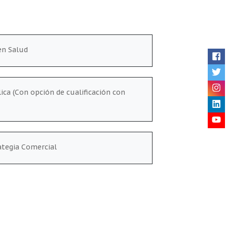
en Salud
Me
ica (Con opción de cualificación con
ategia Comercial