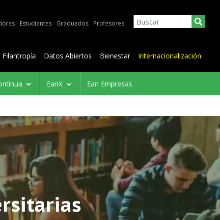
dores
Estudiantes
Graduados
Profesores
Filantropía
Datos Abiertos
Bienestar
Internacionalización
ontinua
EanX
Ean Empresas
rsitarias