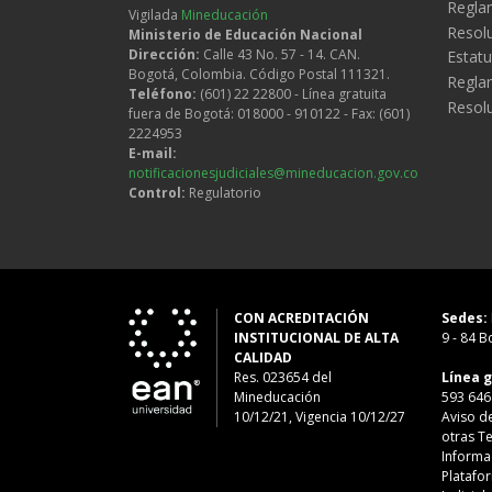
Reglam
Vigilada
Mineducación
Resol
Ministerio de Educación Nacional
Dirección:
Calle 43 No. 57 - 14. CAN.
Estatu
Bogotá, Colombia. Código Postal 111321.
Regla
Teléfono:
(601) 22 22800 - Línea gratuita
Resol
fuera de Bogotá: 018000 - 910122 - Fax: (601)
2224953
E-mail:
notificacionesjudiciales@mineducacion.gov.co
Control:
Regulatorio
CON ACREDITACIÓN
Sedes:
INSTITUCIONAL DE ALTA
9 - 84
Bo
CALIDAD
Res. 023654
del
Línea g
Mineducación
593 646
10/12/21, Vigencia 10/12/27
Aviso d
otras T
Informa
Platafo