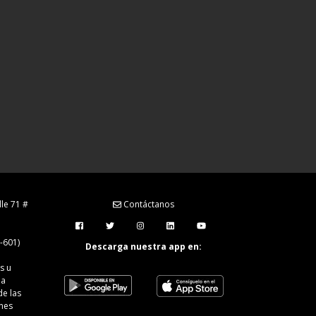
lle 71 #
Contáctanos
Menú Redes Sociales
-601)
Descarga nuestra app en:
s u
la
de las
ones