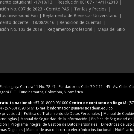
ento estudiantil -17/10/13
Resolución 00107 - 14/11/2018
ución No. 007 de 2023 - Comité PAS
Tarifas y Precios
tos universidad Ean
Reglamento de Bienestar Universitario
mento docente - 18/08/2016
Rendición de Cuentas
ución No. 103 de 2018
Reglamento profesoral
Mapa del Sitio
Ean Legacy: Carrera 11 No. 78-47
-
Fundadores: Calle 79 # 11 - 45
-
Av. Chile: Ca
gotá D.C., Cundinamarca, Colombia, Suramérica.
ratuita nacional:
+57-01-8000-931000
Centro de contacto en Bogotá:
(57
4
- (57-601) 593 6161
E-mail:
informacion@universidadean.edu.co
e privacidad
|
Política de Tratamiento de Datos Personales
|
Manual de Cookie
ecnologías
|
Manual de Seguridad de la Información
|
Política de Seguridad de 
ción
|
Programa Integral de Gestión de Datos Personales
|
Directrices de uso 
rmas Digitales
|
Manual de uso del correo electrónico institucional
| Notificaci