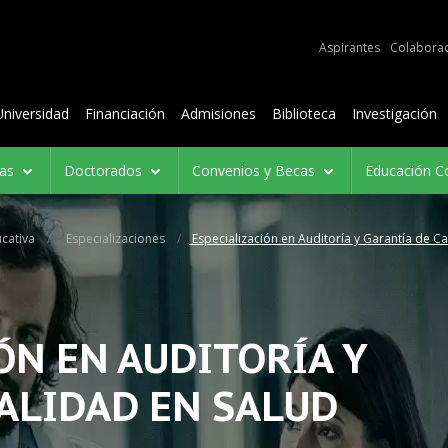
e audiencias
Aspirantes
Colabora
Contenidos
Universidad
Financiación
Admisiones
Biblioteca
Investigación
ías
Doctorados
Convenios y Becas
Educación C
cativa
Especializaciones
Especialización en Auditoría y Garantía de Ca
ÓN EN AUDITORÍA Y
ALIDAD EN SALUD