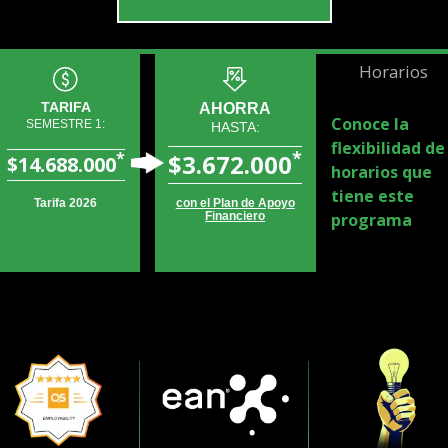
Horarios
TARIFA
AHORRA
Conoce la
SEMESTRE 1:
HASTA:
flexibilidad de
*
*
$3.672.000
$14.688.000
horarios que
tiene este
Tarifa 2026
con el Plan de Apoyo
programa
Financiero