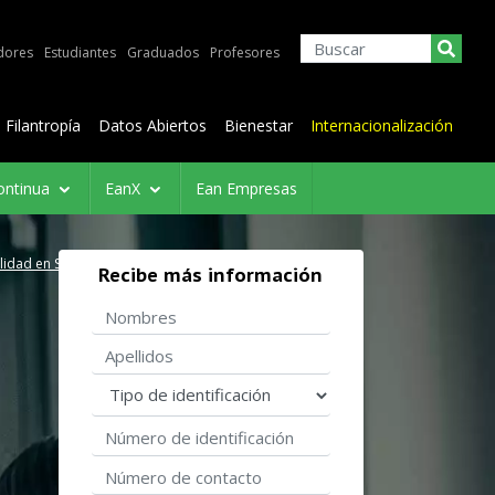
dores
Estudiantes
Graduados
Profesores
Filantropía
Datos Abiertos
Bienestar
Internacionalización
ontinua
EanX
Ean Empresas
lidad en Salud
Recibe más información
Nombres
Apellidos
Tipo de identificación
Número de identificación
Número de contacto