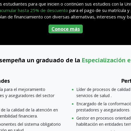
 estudiantes para que inicien o continúen sus estudios con la U
 acumular hasta 25% de descuento
para el pago de su matrícula y
n de financiamiento con diversas alternativas, intereses muy baj
Conoce más
esempeña un graduado de la
Especialización 
ades
Perf
ía para el mejoramiento
Líder de procesos de calidad
res y aseguradores del sector
servicios de salud .
Encargado de la conformació
 de la calidad de la atención en
prestadores y aseguradores 
enibilidad financiera.
Gestor en procesos orientado 
nentes del sistema obligatorio
habilitación en entidades terri
ción en salud.