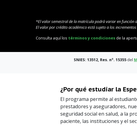
*El valor semestral de la matrícula podrá variar en función 
El valor por crédito académico está sujeto a los incremento
Consulta aquí los
términos y condiciones
de la apert
SNIES: 13512, Res. nº. 15355
del
M
¿Por qué estudiar la Espe
El programa permite al estudiante
prestadores y aseguradores, nues
seguridad social en salud, a la pro
paciente, las instituciones y el sec