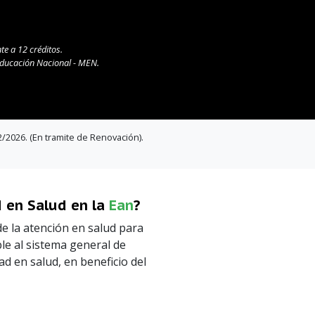
te a 12 créditos.
 Educación Nacional - MEN.
12/2026. (En tramite de Renovación).
d en Salud en la
Ean
?
de la atención en salud para
le al sistema general de
dad en salud, en beneficio del