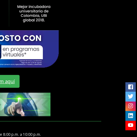
m aquí
Me
e 8:00 p.m. a 10:00 p.m.