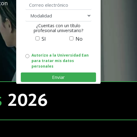
con
Correo electrónico
modalidad
¿Cuentas con un título
profesional universitario?
SI
No
Autorizo
Autorizo a la Universidad Ean
para tratar mis datos
uso
personales
de
datos
s
2026
personales