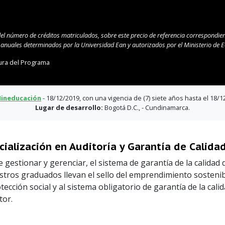
del número de créditos matriculados, sobre este precio de referencia correspondien
s anuales determinados por la Universidad Ean y autorizados por el Ministerio de
ura del Programa
ineducación
- 18/12/2019, con una vigencia de (7) siete años hasta el 18/
Lugar de desarrollo:
Bogotá D.C., - Cundinamarca.
cialización en Auditoría y Garantía de Calida
 gestionar y gerenciar, el sistema de garantía de la calidad 
tros graduados llevan el sello del emprendimiento sostenib
tección social y al sistema obligatorio de garantía de la cali
tor.