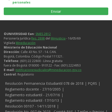
personales
uso
de
datos
personales
©UNIVERSIDAD Ean:
SNIES 2812
Personería Jurídica
Res. 2898
del
Minjusticia
- 16/05/69
Vigilada
Mineducación
Ministerio de Educación Nacional
Dirección:
Calle 43 No. 57 - 14. CAN.
Bogotá, Colombia. Código Postal 111321.
Teléfono:
(601) 22 22800 - Línea gratuita
fuera de Bogotá: 018000 - 910122 - Fax: (601) 2224953
E-mail:
notificacionesjudiciales@mineducacion.gov.co
Control:
Regulatorio
Legales
Resolución Permanencia Estudiantil 078 de 2018
PQRS
Reglamento docente - 27/10/2005
Reglamento estudiantil - 21/07/16
Reglamento estudiantil -17/10/13
Resolución 00107 - 14/11/2018
Resolución No. 007 de 2023 - Comité PAS
Tarifas y Precios