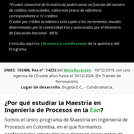
*El valor semestral de la matrícula podrá variar en función del número
de créditos matriculados, sobre este precio de referencia
correspondiente a 12 créditos.
El valor por crédito académico está sujeto a los incrementos anuales
determinados por la Universidad Ean y autorizados por el Ministerio
de Educación Nacional - MEN.
Consulta aquí los
términos y condiciones
de la apertura del
Programa
SNIES: 102408, Res n°. 14232
del
Mineducación
- 10/12/2019, con una
vigencia de (7) siete años hasta el 10/12/2026. (En Tramite de
Renovación).
Lugar de desarrollo:
Bogotá D.C., - Cundinamarca.
¿Por qué estudiar la Maestría en
Ingeniería de Procesos en la
Ean
?
Somos el único programa de Maestría en Ingeniería de
Procesos en Colombia, en el que formamos