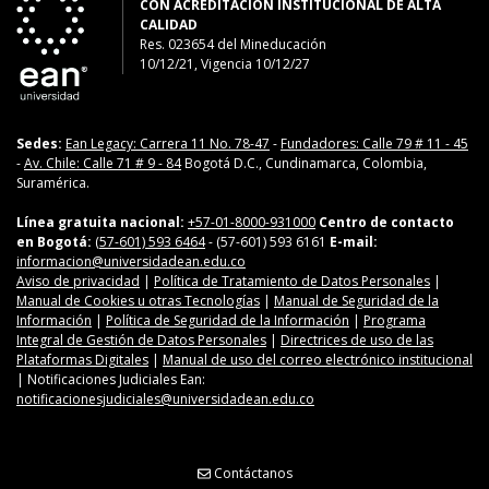
CON ACREDITACIÓN INSTITUCIONAL DE ALTA
CALIDAD
Res. 023654
del
Mineducación
10/12/21, Vigencia 10/12/27
Sedes:
Ean Legacy: Carrera 11 No. 78-47
-
Fundadores: Calle 79 # 11 - 45
-
Av. Chile: Calle 71 # 9 - 84
Bogotá D.C., Cundinamarca, Colombia,
Suramérica.
Línea gratuita nacional:
+57-01-8000-931000
Centro de contacto
en Bogotá:
(57-601) 593 6464
- (57-601) 593 6161
E-mail:
informacion@universidadean.edu.co
Aviso de privacidad
|
Política de Tratamiento de Datos Personales
|
Manual de Cookies u otras Tecnologías
|
Manual de Seguridad de la
Información
|
Política de Seguridad de la Información
|
Programa
Integral de Gestión de Datos Personales
|
Directrices de uso de las
Plataformas Digitales
|
Manual de uso del correo electrónico institucional
| Notificaciones Judiciales Ean:
notificacionesjudiciales@universidadean.edu.co
Contáctanos