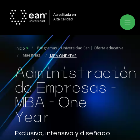
Programas | Universidad Ean | Oferta educativa
Inicio
Maestrías
MBA ONE YEAR
Administración
de Empresas -
MBA - One
Year
Exclusivo, intensivo y diseñado