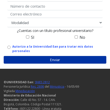
Número de contacto
Correo electrónico
modalidad
¿Cuentas con un título profesional universitario?
SI
No
Autorizo
Autorizo a la Universidad Ean para tratar mis datos
personales
uso
de
datos
personales
©UNIVERSIDAD Ean:
SNIES 2812
Personería Jurídica
Res. 2898
del
Minjusticia
- 16/05/69
Vigilada
Mineducación
Ministerio de Educación Nacional
Dirección:
Calle 43 No. 57 - 14. CAN.
Bogotá, Colombia. Código Postal 111321.
Teléfono:
(601) 22 22800 - Línea gratuita