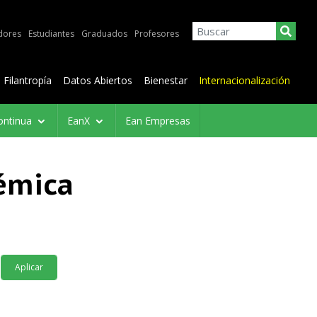
dores
Estudiantes
Graduados
Profesores
Filantropía
Datos Abiertos
Bienestar
Internacionalización
ontinua
EanX
Ean Empresas
émica