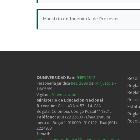
Maestría en Ingeniería de Procesos
Legal
©UNIVERSIDAD Ean:
SNIES 2812
Resolu
Personería Jurídica
Res. 2898
del
Minjusticia
-
Regla
16/05/69
Reglam
Vigilada
Mineducación
Resol
Ministerio de Educación Nacional
Dirección:
Calle 43 No. 57 - 14. CAN.
Estatu
Bogotá, Colombia. Código Postal 111321.
Regla
Teléfono:
(601) 22 22800 - Línea gratuita
Resol
fuera de Bogotá: 018000 - 910122 - Fax: (601)
2224953
E-mail:
notificacionesjudiciales@mineducacion.gov.co