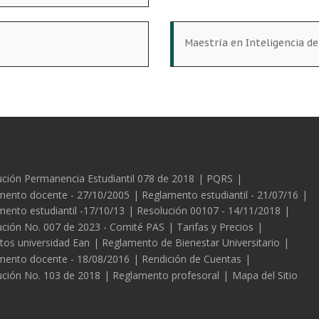
Maestría en Inteligencia d
es
ción Permanencia Estudiantil 078 de 2018
PQRS
mento docente - 27/10/2005
Reglamento estudiantil - 21/07/16
ento estudiantil -17/10/13
Resolución 00107 - 14/11/2018
ución No. 007 de 2023 - Comité PAS
Tarifas y Precios
tos universidad Ean
Reglamento de Bienestar Universitario
mento docente - 18/08/2016
Rendición de Cuentas
ución No. 103 de 2018
Reglamento profesoral
Mapa del Sitio