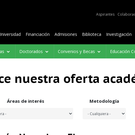
e audiencias
Aspirantes
Colabora
Contenidos
Universidad
Financiación
Admisiones
Biblioteca
Investigación
ías
Doctorados
Convenios y Becas
Educación C
ce nuestra oferta acad
Áreas de interés
Metodología