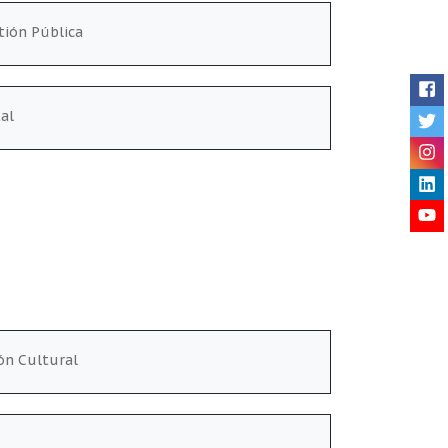
tión Pública
Me
al
ión Cultural