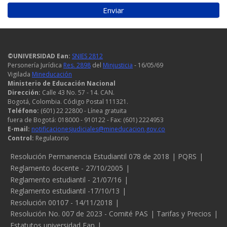
uso
de
datos
personales
©UNIVERSIDAD Ean:
SNIES 2812
Personería Jurídica
Res. 2898
del
Minjusticia
- 16/05/69
Vigilada
Mineducación
Ministerio de Educación Nacional
Dirección:
Calle 43 No. 57 - 14. CAN.
Bogotá, Colombia. Código Postal 111321.
Teléfono:
(601) 22 22800 - Línea gratuita
fuera de Bogotá: 018000 - 910122 - Fax: (601) 2224953
E-mail:
notificacionesjudiciales@mineducacion.gov.co
Control:
Regulatorio
Legales
Resolución Permanencia Estudiantil 078 de 2018
PQRS
Reglamento docente - 27/10/2005
Reglamento estudiantil - 21/07/16
Reglamento estudiantil -17/10/13
Resolución 00107 - 14/11/2018
Resolución No. 007 de 2023 - Comité PAS
Tarifas y Precios
Estatutos universidad Ean