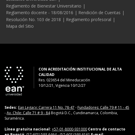
Reglamento de Bienestar Universitario
Reglamento docente - 18/08/2016
Rendición de Cuentas
Resolución No. 103 de 2018
Reglamento profesoral
Mapa del Sitio
CON ACREDITACIÓN INSTITUCIONAL DE ALTA
CALIDAD
Res. 023654
del
Mineducación
10/12/21, Vigencia 10/12/27
Sedes:
Ean Legacy: Carrera 11 No. 78-47
-
Fundadores: Calle 79 # 11 - 45
-
Av. Chile: Calle 71 # 9 - 84
Bogotá D.C., Cundinamarca, Colombia,
Suramérica.
Línea gratuita nacional:
+57-01-8000-931000
Centro de contacto
en Bogotá:
(57-601) 593 6464
- (57-601) 593 6161
E-mail: