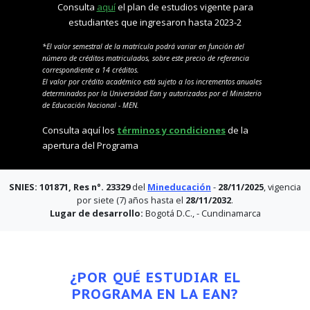
Consulta
aquí
el plan de estudios vigente para
estudiantes que ingresaron hasta 2023-2
*El valor semestral de la matrícula podrá variar en función del
número de créditos matriculados, sobre este precio de referencia
correspondiente a 14 créditos.
El valor por crédito académico está sujeto a los incrementos anuales
determinados por la Universidad Ean y autorizados por el Ministerio
de Educación Nacional - MEN.
Consulta aquí los
términos y condiciones
de la
apertura del Programa
SNIES: 101871, Res n°. 23329
del
Mineducación
-
28/11/2025
, vigencia
por siete (7) años hasta el
28/11/2032
.
Lugar de desarrollo:
Bogotá D.C., - Cundinamarca
¿POR QUÉ ESTUDIAR EL
PROGRAMA EN LA EAN?