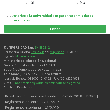
SI
No
Autorizo
Autorizo a la Universidad Ean para tratar mis datos
personales
uso
de
datos
©UNIVERSIDAD Ean:
SNIES 2812
personales
Personería Jurídica
Res. 2898
del
Minjusticia
- 16/05/69
Vigilada
Mineducación
Ministerio de Educación Nacional
Dirección:
Calle 43 No. 57 - 14. CAN.
Bogotá, Colombia. Código Postal 111321.
Teléfono:
(601) 22 22800 - Línea gratuita
fuera de Bogotá: 018000 - 910122 - Fax: (601) 2224953
E-mail:
notificacionesjudiciales@mineducacion.gov.co
Control:
Regulatorio
Legales
Resolución Permanencia Estudiantil 078 de 2018
PQRS
Reglamento docente - 27/10/2005
Reglamento estudiantil - 21/07/16