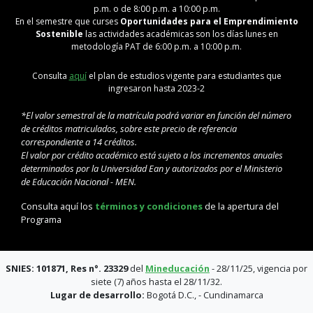
p.m. o de 8:00 p.m. a 10:00 p.m.
En el semestre que curses
Oportunidades para el Emprendimiento
Sostenible
las actividades académicas son los días lunes en
metodología PAT de 6:00 p.m. a 10:00 p.m.
Consulta
aquí
el plan de estudios vigente para estudiantes que
ingresaron hasta 2023-2
*El valor semestral de la matrícula podrá variar en función del número
de créditos matriculados, sobre este precio de referencia
correspondiente a 14 créditos.
El valor por crédito académico está sujeto a los incrementos anuales
determinados por la Universidad Ean y autorizados por el Ministerio
de Educación Nacional - MEN.
Consulta aquí los
términos y condiciones
de la apertura del
Programa
SNIES: 101871, Res n°. 23329
del
Mineducación
- 28/11/25, vigencia por
siete (7) años hasta el 28/11/32.
Lugar de desarrollo:
Bogotá D.C., - Cundinamarca