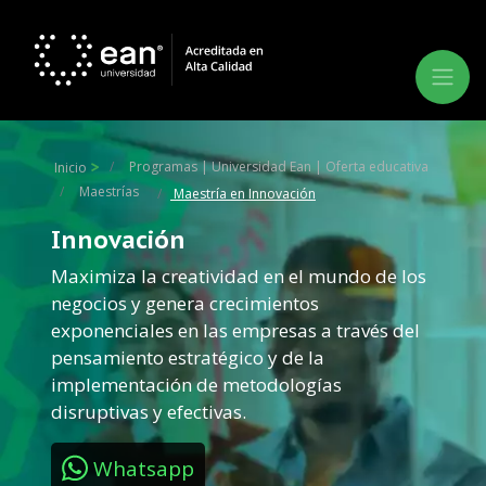
Programas | Universidad Ean | Oferta educativa
Inicio
Maestrías
Maestría en Innovación
Innovación
Maximiza la creatividad en el mundo de los
negocios y genera crecimientos
exponenciales en las empresas a través del
pensamiento estratégico y de la
implementación de metodologías
disruptivas y efectivas.
Whatsapp