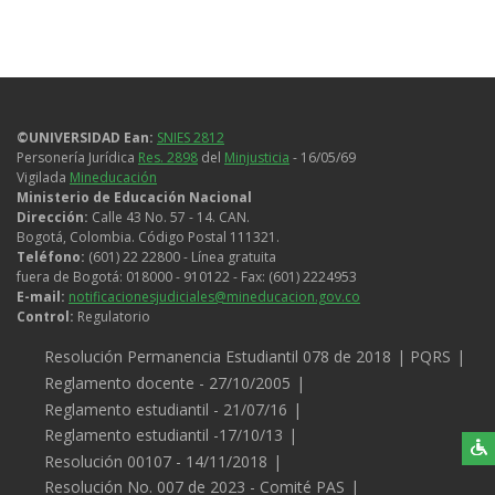
relevante compartir contigo y en
general con nuestros Titulares y
grupos de interés (Estudiantes,
Aspirantes, Familiares, Visitantes,
Docentes, Trabajadores,
©UNIVERSIDAD Ean:
SNIES 2812
Contratistas y Graduados, entre
Personería Jurídica
Res. 2898
del
Minjusticia
- 16/05/69
otros), el presente Aviso de
Vigilada
Mineducación
Ministerio de Educación Nacional
Privacidad, como una introducción
Dirección:
Calle 43 No. 57 - 14. CAN.
a nuestras prácticas para el
Bogotá, Colombia. Código Postal 111321.
procesamiento y/o Tratamiento
Teléfono:
(601) 22 22800 - Línea gratuita
fuera de Bogotá: 018000 - 910122 - Fax: (601) 2224953
de la información personal, de
E-mail:
notificacionesjudiciales@mineducacion.gov.co
cada Titular, según corresponda
Control:
Regulatorio
el tipo de relación que tengas con
Legales
Resolución Permanencia Estudiantil 078 de 2018
PQRS
la Universidad Ean, la definición de
Reglamento docente - 27/10/2005
las finalidades que apliquen a
Reglamento estudiantil - 21/07/16
dichos Tratamientos y los canales
Reglamento estudiantil -17/10/13
por medio de los cuales, puedes
Resolución 00107 - 14/11/2018
acceder a nuestras Políticas para
Resolución No. 007 de 2023 - Comité PAS