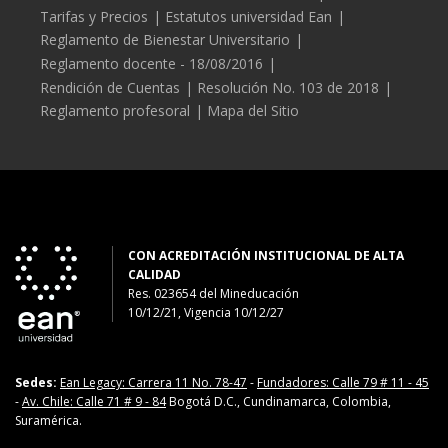
el Tratamiento de Datos
Tarifas y Precios
Estatutos universidad Ean
Personales, en toda su extensión.
Reglamento de Bienestar Universitario
Reglamento docente - 18/08/2016
Te informamos que
Rendición de Cuentas
Resolución No. 103 de 2018
garantizaremos el ejercicio de tus
Reglamento profesoral
Mapa del Sitio
derechos como Titular de tus
Datos personales, de acceso,
consulta, rectificación,
actualización y supresión de
Datos Personales, de
conformidad con la normativa
CON ACREDITACIÓN INSTITUCIONAL DE ALTA
CALIDAD
vigente sobre la materia y
Res. 023654
del
Mineducación
anteriormente citada.
10/12/21, Vigencia 10/12/27
En todo caso, como Titular de los
Datos Personales puedes ponerte
Sedes:
Ean Legacy: Carrera 11 No. 78-47
-
Fundadores: Calle 79 # 11 - 45
en contacto con nosotros a través
-
Av. Chile: Calle 71 # 9 - 84
Bogotá D.C., Cundinamarca, Colombia,
de la dirección física mencionada
Suramérica.
en el párrafo anterior, o