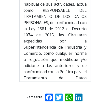
habitual de sus actividades, actúa
como RESPONSABLE DEL
TRATAMIENTO DE LOS DATOS
PERSONALES, de conformidad con
la Ley 1581 de 2012 el Decreto
1074 de 2015, las Circulares
expedidas por la
Superintendencia de Industria y
Comercio, como cualquier norma
o regulación que modifique y/o
adicione a las anteriores y de
conformidad con la Política para el
Tratamiento de Datos
Personales, disponible en:
Política
de tratamiento de datos
Facebook
Twitter
WhatsAp
Linked
personales
Comparte
Es por esto que consideramos