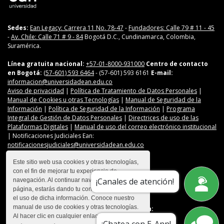
Sedes:
Ean Legacy: Carrera 11 No. 78-47
-
Fundadores: Calle 79 # 11 - 45
-
Av. Chile: Calle 71 # 9 - 84
Bogotá D.C., Cundinamarca, Colombia,
Suramérica.
Línea gratuita nacional:
+57-01-8000-931000
Centro de contacto
en Bogotá:
(57-601) 593 6464
- (57-601) 593 6161
E-mail:
informacion@universidadean.edu.co
Aviso de privacidad
|
Política de Tratamiento de Datos Personales
|
Manual de Cookies u otras Tecnologías
|
Manual de Seguridad de la
Información
|
Política de Seguridad de la Información
|
Programa
Integral de Gestión de Datos Personales
|
Directrices de uso de las
Plataformas Digitales
|
Manual de uso del correo electrónico institucional
| Notificaciones Judiciales Ean:
notificacionesjudiciales@universidadean.edu.co
Este sitio web usa cookies y otras tecnologías,
con el fin de mejorar tu experiencia de
Contáctanos
¡Canales de atención!
navegación. Al continuar navegando en esta
Menú Redes Sociales
página, estarás dando tu consentimiento para
el uso de dicha información. Conoce nuestro
manual de uso de cookies y otras tecnologías.
Descarga nuestra app en:
Al hacer clic en cualquier enlace