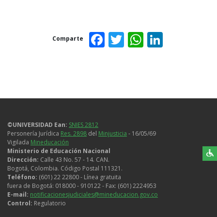
Facebook
Twitter
WhatsAp
Linked
Comparte
©UNIVERSIDAD Ean:
SNIES 2812
Personería Jurídica
Res. 2898
del
Minjusticia
- 16/05/69
Vigilada
Mineducación
Ministerio de Educación Nacional
Dirección:
Calle 43 No. 57 - 14. CAN.
Bogotá, Colombia. Código Postal 111321.
Teléfono:
(601) 22 22800 - Línea gratuita
fuera de Bogotá: 018000 - 910122 - Fax: (601) 2224953
E-mail:
notificacionesjudiciales@mineducacion.gov.co
Control:
Regulatorio