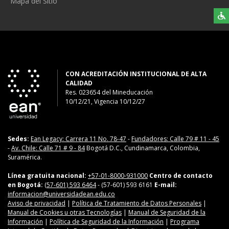
Mapa del Sitio
CON ACREDITACIÓN INSTITUCIONAL DE ALTA
CALIDAD
Res. 023654
del
Mineducación
10/12/21, Vigencia 10/12/27
Sedes:
Ean Legacy: Carrera 11 No. 78-47
-
Fundadores: Calle 79 # 11 - 45
-
Av. Chile: Calle 71 # 9 - 84
Bogotá D.C., Cundinamarca, Colombia,
Suramérica.
Línea gratuita nacional:
+57-01-8000-931000
Centro de contacto
en Bogotá:
(57-601) 593 6464
- (57-601) 593 6161
E-mail:
informacion@universidadean.edu.co
Aviso de privacidad
|
Política de Tratamiento de Datos Personales
|
Manual de Cookies u otras Tecnologías
|
Manual de Seguridad de la
Información
|
Política de Seguridad de la Información
|
Programa