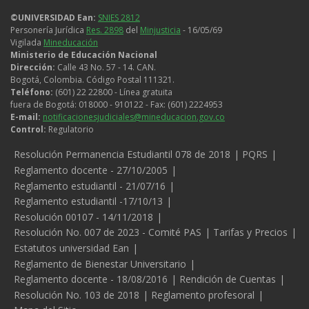
©UNIVERSIDAD Ean:
SNIES 2812
Personería Jurídica
Res. 2898
del
Minjusticia
- 16/05/69
Vigilada
Mineducación
Ministerio de Educación Nacional
Dirección:
Calle 43 No. 57 - 14. CAN.
Bogotá, Colombia. Código Postal 111321.
Teléfono:
(601) 22 22800 - Línea gratuita
fuera de Bogotá: 018000 - 910122 - Fax: (601) 2224953
E-mail:
notificacionesjudiciales@mineducacion.gov.co
Control:
Regulatorio
Legales
Resolución Permanencia Estudiantil 078 de 2018
PQRS
Reglamento docente - 27/10/2005
Reglamento estudiantil - 21/07/16
Reglamento estudiantil -17/10/13
Resolución 00107 - 14/11/2018
Resolución No. 007 de 2023 - Comité PAS
Tarifas y Precios
Estatutos universidad Ean
Reglamento de Bienestar Universitario
Reglamento docente - 18/08/2016
Rendición de Cuentas
Resolución No. 103 de 2018
Reglamento profesoral