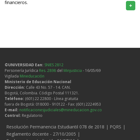
financieros.
+
©UNIVERSIDAD Ean:
SNIES 2812
Personería Jurídica
Res. 2898
del
Minjusticia
- 16/05/69
Vigilada
Mineducación
Ministerio de Educación Nacional
Dirección:
Calle 43 No. 57 - 14. CAN.
Bogotá, Colombia. Código Postal 111321.
Teléfono:
(601) 22 22800 - Línea gratuita
fuera de Bogotá: 018000 - 910122 - Fax: (601) 2224953
E-mail:
notificacionesjudiciales@mineducacion.gov.co
Control:
Regulatorio
Legales
Resolución Permanencia Estudiantil 078 de 2018
PQRS
Reglamento docente - 27/10/2005