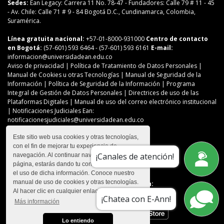
Sedes:
Ean Legacy: Carrera 11 No. 78-47
-
Fundadores: Calle 79 # 11 - 45
-
Av. Chile: Calle 71 # 9 - 84
Bogotá D.C., Cundinamarca, Colombia,
Suramérica.
Línea gratuita nacional:
+57-01-8000-931000
Centro de contacto
en Bogotá:
(57-601) 593 6464
- (57-601) 593 6161
E-mail:
informacion@universidadean.edu.co
Aviso de privacidad
|
Política de Tratamiento de Datos Personales
|
Manual de Cookies u otras Tecnologías
|
Manual de Seguridad de la
Información
|
Política de Seguridad de la Información
|
Programa
Integral de Gestión de Datos Personales
|
Directrices de uso de las
Plataformas Digitales
|
Manual de uso del correo electrónico institucional
| Notificaciones Judiciales Ean:
notificacionesjudiciales@universidadean.edu.co
Este sitio web usa cookies y otras tecnologías,
con el fin de mejorar tu experiencia de
Contáctanos
¡Canales de atención!
navegación. Al continuar navegando en esta
Menú Redes Sociales
página, estarás dando tu consentimiento para
el uso de dicha información. Conoce nuestro
manual de uso de cookies y otras tecnologías.
Descarga nuestra app en:
Al hacer clic en cualquier enlace
¡Chatea con E-Ann!
Más información
Lo entiendo