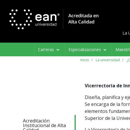
Menú d
Menu 
La 
Navegación
Carreras
Especializaciones
Maestr
principal
Inicio
La universidad
¿
Vicerrectoría de I
Diseña, planifica y e
Se encarga de la for
elementos fundamenta
Superior de la Unive
Acreditación
Institucional de Alta
La Vicerrectoría de I