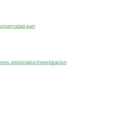
universidad-ean
sos-misionales/investigacion
tsApp
inkedIn