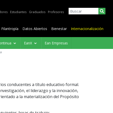
dores
Estudiantes
Graduados
Profesores
Filantropía
Datos Abiertos
Bienestar
Internacionalización
ontinua
EanX
Ean Empresas
ca
arios conducentes a título educativo formal.
vestigación, el liderazgo y la innovación,
entado a la materialización del Propósito
iguientes áreas de trabajo: