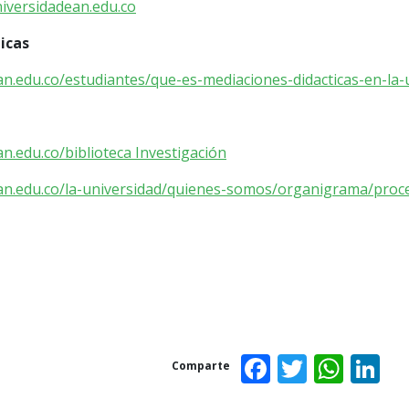
versidadean.edu.co
icas
an.edu.co/estudiantes/que-es-mediaciones-didacticas-en-la-
an.edu.co/biblioteca Investigación
ean.edu.co/la-universidad/quienes-somos/organigrama/proce
Facebook
Twitter
Wha
L
Comparte