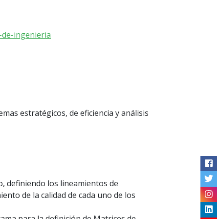
-de-ingenieria
emas estratégicos, de eficiencia y análisis
Me
, definiendo los lineamientos de
ento de la calidad de cada uno de los
ma para la definición de Matrices de