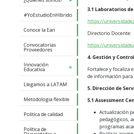
¿Quiénes somos?
3.1 Laboratorios de
#YoEstudioEnHíbrido
https://universidade
Conoce la Ean
Directorio Docente:
Convocatorias
https://universidade
Proveedores
4. Gestión y Contro
Innovación
Fortalece y focaliza 
Educativa
de información para 
Llegamos a LATAM
5. Dirección de Ser
Metodologia flexible
5.1 Assessment Cen
Actualización p
Politica de calidad
pedagógicos, ac
programas acad
Política de
Realizar acomp