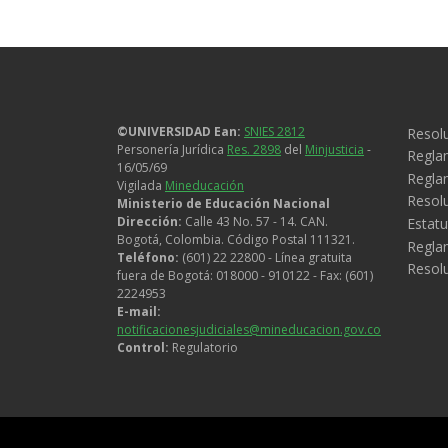
Legal
©UNIVERSIDAD Ean:
SNIES 2812
Resolu
Personería Jurídica
Res. 2898
del
Minjusticia
-
Regla
16/05/69
Reglam
Vigilada
Mineducación
Resol
Ministerio de Educación Nacional
Dirección:
Calle 43 No. 57 - 14. CAN.
Estatu
Bogotá, Colombia. Código Postal 111321.
Regla
Teléfono:
(601) 22 22800 - Línea gratuita
Resol
fuera de Bogotá: 018000 - 910122 - Fax: (601)
2224953
E-mail:
notificacionesjudiciales@mineducacion.gov.co
Control:
Regulatorio