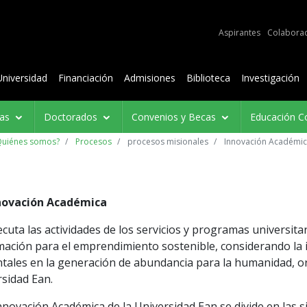
e audiencias
Aspirantes
Colabora
Contenidos
Universidad
Financiación
Admisiones
Biblioteca
Investigación
ías
Doctorados
Convenios y Becas
Educación C
Quiénes somos?
Procesos
procesos misionales
Innovación Académi
nnovación Académica
jecuta las actividades de los servicios y programas universit
mación para el emprendimiento sostenible, considerando la in
les en la generación de abundancia para la humanidad, ori
rsidad Ean.
nnovación Académica de la Universidad Ean se divide en las s