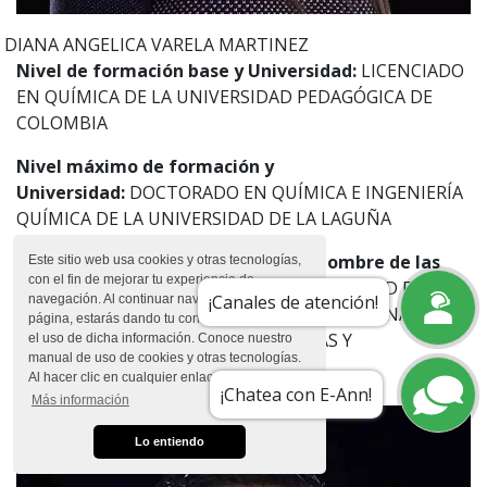
DIANA ANGELICA
VARELA MARTINEZ
Nivel de formación base y Universidad:
LICENCIADO
EN QUÍMICA DE LA UNIVERSIDAD PEDAGÓGICA DE
COLOMBIA
Nivel máximo de formación y
Universidad:
DOCTORADO EN QUÍMICA E INGENIERÍA
QUÍMICA DE LA UNIVERSIDAD DE LA LAGUÑA
Experiencia empresarial /cargos y nombre de las
Este sitio web usa cookies y otras tecnologías,
con el fin de mejorar tu experiencia de
empresas:
PROFESIONAL EN LICEO TEILHARD DE
¡Canales de atención!
navegación. Al continuar navegando en esta
CHARDIN; PROFESIONAL EN SENA; PROFESIONAL EN
página, estarás dando tu consentimiento para
UNIVERSIDAD DE CIENCIAS APLICADAS Y
el uso de dicha información. Conoce nuestro
manual de uso de cookies y otras tecnologías.
AMBIENTALES U.D.C.A
Al hacer clic en cualquier enlace
davarela@universidadean.edu.co
¡Chatea con E-Ann!
Más información
Lo entiendo