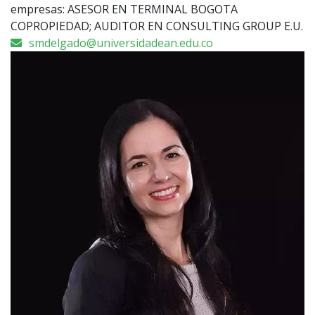
empresas: ASESOR EN TERMINAL BOGOTA
COPROPIEDAD; AUDITOR EN CONSULTING GROUP E.U.
smdelgado@universidadean.edu.co