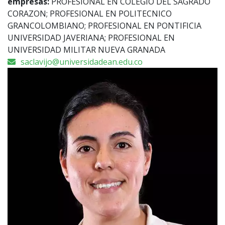
empresas:
PROFESIONAL EN COLEGIO DEL SAGRADO
CORAZON; PROFESIONAL EN POLITECNICO
GRANCOLOMBIANO; PROFESIONAL EN PONTIFICIA
UNIVERSIDAD JAVERIANA; PROFESIONAL EN
UNIVERSIDAD MILITAR NUEVA GRANADA
saclavijo@universidadean.edu.co