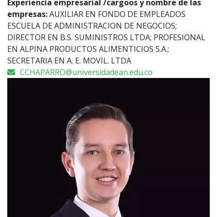
Experiencia empresarial /cargoos y nombre de las
empresas:
AUXILIAR EN FONDO DE EMPLEADOS
ESCUELA DE ADMINISTRACION DE NEGOCIOS;
DIRECTOR EN B.S. SUMINISTROS LTDA; PROFESIONAL
EN ALPINA PRODUCTOS ALIMENTICIOS S.A.;
SECRETARIA EN A. E. MOVIL. LTDA
CCHAPARRO@universidadean.edu.co