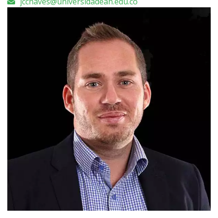
jcchaves@universidadean.edu.co