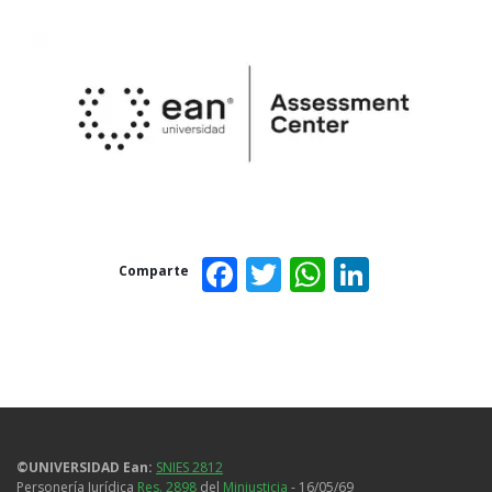
Facebook
Twitter
WhatsAp
Linked
Comparte
©UNIVERSIDAD Ean:
SNIES 2812
Personería Jurídica
Res. 2898
del
Minjusticia
- 16/05/69