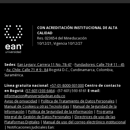
CON ACREDITACIÓN INSTITUCIONAL DE ALTA
CALIDAD
Res. 023654
del
Mineducación
10/12/21, Vigencia 10/12/27
Sedes:
Ean Legacy: Carrera 11 No. 78-47
-
Fundadores: Calle 79 # 11 - 45
-
Av. Chile: Calle 71 # 9 - 84
Bogotá D.C., Cundinamarca, Colombia,
Suramérica.
Línea gratuita nacional:
+57-01-8000-931000
Centro de contacto
en Bogotá:
(57-601) 593 6464
- (57-601) 593 6161
E-mail:
informacion@universidadean.edu.co
Aviso de privacidad
|
Política de Tratamiento de Datos Personales
|
Manual de Cookies u otras Tecnologías
|
Manual de Seguridad de la
Información
|
Política de Seguridad de la Información
|
Programa
Integral de Gestión de Datos Personales
|
Directrices de uso de las
Plataformas Digitales
|
Manual de uso del correo electrónico institucional
| Notificaciones Judiciales Ean: