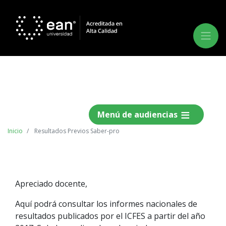
Menú de audiencias
Inicio
Resultados Previos Saber-pro
Anterior
Siguie
Apreciado docente,
Aquí podrá consultar los informes nacionales de
resultados publicados por el ICFES a partir del año