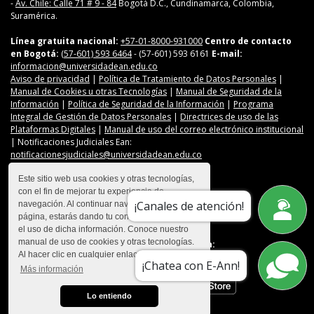
-
Av. Chile: Calle 71 # 9 - 84
Bogotá D.C., Cundinamarca, Colombia,
Suramérica.
Línea gratuita nacional:
+57-01-8000-931000
Centro de contacto
en Bogotá:
(57-601) 593 6464
- (57-601) 593 6161
E-mail:
informacion@universidadean.edu.co
Aviso de privacidad
|
Política de Tratamiento de Datos Personales
|
Manual de Cookies u otras Tecnologías
|
Manual de Seguridad de la
Información
|
Política de Seguridad de la Información
|
Programa
Integral de Gestión de Datos Personales
|
Directrices de uso de las
Plataformas Digitales
|
Manual de uso del correo electrónico institucional
| Notificaciones Judiciales Ean:
notificacionesjudiciales@universidadean.edu.co
Este sitio web usa cookies y otras tecnologías,
con el fin de mejorar tu experiencia de
Contáctanos
¡Canales de atención!
navegación. Al continuar navegando en esta
Menú Redes Sociales
página, estarás dando tu consentimiento para
el uso de dicha información. Conoce nuestro
manual de uso de cookies y otras tecnologías.
Descarga nuestra app en:
Al hacer clic en cualquier enlace
¡Chatea con E-Ann!
Más información
Lo entiendo