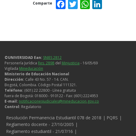
Facebook
Twitter
WhatsAp
Linked
Comparte
©UNIVERSIDAD Ean:
SNIES 2812
Personería Jurídica
Res. 2898
del
Minjusticia
- 16/05/69
Vigilada
Mineducación
Ministerio de Educación Nacional
Dirección:
Calle 43 No. 57 - 14. CAN.
Bogotá, Colombia. Código Postal 111321.
Teléfono:
(601) 22 22800 - Línea gratuita
fuera de Bogotá: 018000 - 910122 - Fax: (601) 2224953
E-mail:
notificacionesjudiciales@mineducacion.gov.co
Control:
Regulatorio
Legales
Resolución Permanencia Estudiantil 078 de 2018
PQRS
Reglamento docente - 27/10/2005
Reglamento estudiantil - 21/07/16