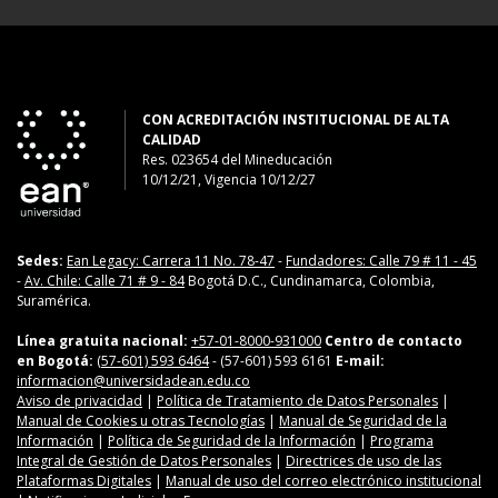
CON ACREDITACIÓN INSTITUCIONAL DE ALTA
CALIDAD
Res. 023654
del
Mineducación
10/12/21, Vigencia 10/12/27
Sedes:
Ean Legacy: Carrera 11 No. 78-47
-
Fundadores: Calle 79 # 11 - 45
-
Av. Chile: Calle 71 # 9 - 84
Bogotá D.C., Cundinamarca, Colombia,
Suramérica.
Línea gratuita nacional:
+57-01-8000-931000
Centro de contacto
en Bogotá:
(57-601) 593 6464
- (57-601) 593 6161
E-mail:
informacion@universidadean.edu.co
Aviso de privacidad
|
Política de Tratamiento de Datos Personales
|
Manual de Cookies u otras Tecnologías
|
Manual de Seguridad de la
Información
|
Política de Seguridad de la Información
|
Programa
Integral de Gestión de Datos Personales
|
Directrices de uso de las
Plataformas Digitales
|
Manual de uso del correo electrónico institucional