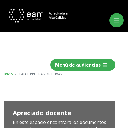
Menú de audiencias
Inicio
FAFCE PRUEBAS OBJETIVAS
Anterior
Siguie
Apreciado docente
En este espacio encontrará los documentos