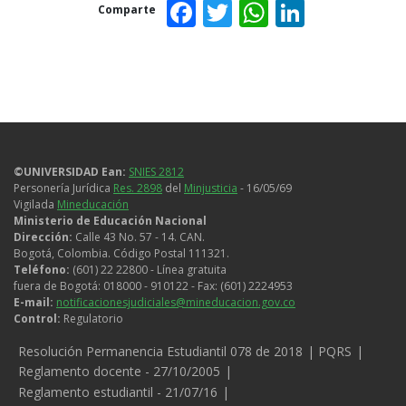
Facebook
Twitter
WhatsAp
Linked
Comparte
©UNIVERSIDAD Ean:
SNIES 2812
Personería Jurídica
Res. 2898
del
Minjusticia
- 16/05/69
Vigilada
Mineducación
Ministerio de Educación Nacional
Dirección:
Calle 43 No. 57 - 14. CAN.
Bogotá, Colombia. Código Postal 111321.
Teléfono:
(601) 22 22800 - Línea gratuita
fuera de Bogotá: 018000 - 910122 - Fax: (601) 2224953
E-mail:
notificacionesjudiciales@mineducacion.gov.co
Control:
Regulatorio
Legales
Resolución Permanencia Estudiantil 078 de 2018
PQRS
Reglamento docente - 27/10/2005
Reglamento estudiantil - 21/07/16