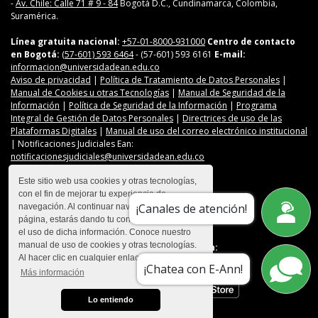
-
Av. Chile: Calle 71 # 9 - 84
Bogotá D.C., Cundinamarca, Colombia,
Suramérica.
Línea gratuita nacional:
+57-01-8000-931000
Centro de contacto
en Bogotá:
(57-601) 593 6464
- (57-601) 593 6161
E-mail:
informacion@universidadean.edu.co
Aviso de privacidad
|
Política de Tratamiento de Datos Personales
|
Manual de Cookies u otras Tecnologías
|
Manual de Seguridad de la
Información
|
Política de Seguridad de la Información
|
Programa
Integral de Gestión de Datos Personales
|
Directrices de uso de las
Plataformas Digitales
|
Manual de uso del correo electrónico institucional
| Notificaciones Judiciales Ean:
notificacionesjudiciales@universidadean.edu.co
Este sitio web usa cookies y otras tecnologías,
con el fin de mejorar tu experiencia de
Contáctanos
¡Canales de atención!
navegación. Al continuar navegando en esta
Menú Redes Sociales
página, estarás dando tu consentimiento para
el uso de dicha información. Conoce nuestro
manual de uso de cookies y otras tecnologías.
Descarga nuestra app en:
Al hacer clic en cualquier enlace
¡Chatea con E-Ann!
Más información
Lo entiendo