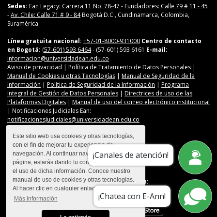
Sedes:
Ean Legacy: Carrera 11 No. 78-47
-
Fundadores: Calle 79 # 11 - 45
-
Av. Chile: Calle 71 # 9 - 84
Bogotá D.C., Cundinamarca, Colombia,
Suramérica.
Línea gratuita nacional:
+57-01-8000-931000
Centro de contacto
en Bogotá:
(57-601) 593 6464
- (57-601) 593 6161
E-mail:
informacion@universidadean.edu.co
Aviso de privacidad
|
Política de Tratamiento de Datos Personales
|
Manual de Cookies u otras Tecnologías
|
Manual de Seguridad de la
Información
|
Política de Seguridad de la Información
|
Programa
Integral de Gestión de Datos Personales
|
Directrices de uso de las
Plataformas Digitales
|
Manual de uso del correo electrónico institucional
| Notificaciones Judiciales Ean:
notificacionesjudiciales@universidadean.edu.co
Este sitio web usa cookies y otras tecnologías,
con el fin de mejorar tu experiencia de
Contáctanos
¡Canales de atención!
navegación. Al continuar navegando en esta
Menú Redes Sociales
página, estarás dando tu consentimiento para
el uso de dicha información. Conoce nuestro
manual de uso de cookies y otras tecnologías.
Descarga nuestra app en:
Al hacer clic en cualquier enlace
¡Chatea con E-Ann!
Más información