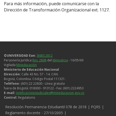
Para más información, puede comunicarse con la
Dirección de Transformación Organizacional ext. 1127.
©UNIVERSIDAD Ean:
SNIES 2812
Personería Jurídica
Res. 2898
del
Minjusticia
- 16/05/69
Vigilada
Mineducación
Ministerio de Educación Nacional
Dirección:
Calle 43 No. 57 - 14. CAN.
Bogotá, Colombia. Código Postal 111321.
Teléfono:
(601) 22 22800 - Línea gratuita
fuera de Bogotá: 018000 - 910122 - Fax: (601) 2224953
E-mail:
notificacionesjudiciales@mineducacion.gov.co
Control:
Regulatorio
Legales
Resolución Permanencia Estudiantil 078 de 2018
PQRS
Reglamento docente - 27/10/2005