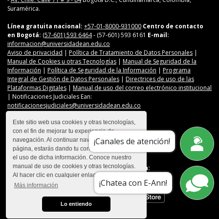
Suramérica.
Línea gratuita nacional:
+57-01-8000-931000
Centro de contacto
en Bogotá:
(57-601) 593 6464
- (57-601) 593 6161
E-mail:
informacion@universidadean.edu.co
Aviso de privacidad
|
Política de Tratamiento de Datos Personales
|
Manual de Cookies u otras Tecnologías
|
Manual de Seguridad de la
Información
|
Política de Seguridad de la Información
|
Programa
Integral de Gestión de Datos Personales
|
Directrices de uso de las
Plataformas Digitales
|
Manual de uso del correo electrónico institucional
| Notificaciones Judiciales Ean:
notificacionesjudiciales@universidadean.edu.co
Este sitio web usa cookies y otras tecnologías,
con el fin de mejorar tu experiencia de
Contáctanos
¡Canales de atención!
navegación. Al continuar navegando en esta
Menú Redes Sociales
página, estarás dando tu consentimiento para
el uso de dicha información. Conoce nuestro
manual de uso de cookies y otras tecnologías.
Descarga nuestra app en:
Al hacer clic en cualquier enlace
¡Chatea con E-Ann!
Más información
Lo entiendo