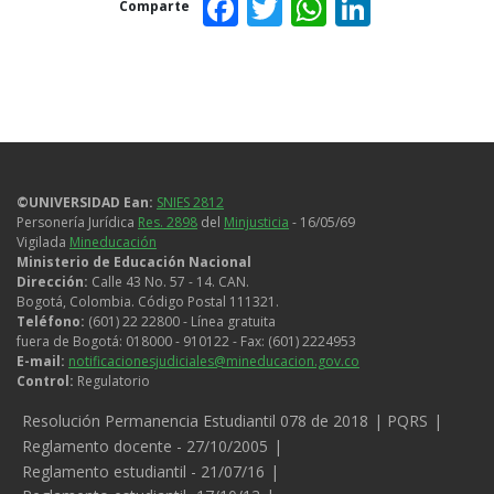
Facebook
Twitter
WhatsAp
Linked
Comparte
©UNIVERSIDAD Ean:
SNIES 2812
Personería Jurídica
Res. 2898
del
Minjusticia
- 16/05/69
Vigilada
Mineducación
Ministerio de Educación Nacional
Dirección:
Calle 43 No. 57 - 14. CAN.
Bogotá, Colombia. Código Postal 111321.
Teléfono:
(601) 22 22800 - Línea gratuita
fuera de Bogotá: 018000 - 910122 - Fax: (601) 2224953
E-mail:
notificacionesjudiciales@mineducacion.gov.co
Control:
Regulatorio
Legales
Resolución Permanencia Estudiantil 078 de 2018
PQRS
Reglamento docente - 27/10/2005
Reglamento estudiantil - 21/07/16