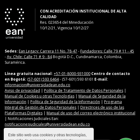
CON ACREDITACIÓN INSTITUCIONAL DE ALTA
CALIDAD
Res. 023654
del
Mineducación
10/12/21, Vigencia 10/12/27
Sedes:
Ean Legacy: Carrera 11 No. 78-47
-
Fundadores: Calle 79 # 11 - 45
-
Av. Chile: Calle 71 # 9 - 84
Bogotá D.C., Cundinamarca, Colombia,
Suramérica.
Línea gratuita nacional:
+57-01-8000-931000
Centro de contacto
en Bogotá:
(57-601) 593 6464
- (57-601) 593 6161
E-mail:
informacion@universidadean.edu.co
Aviso de privacidad
|
Política de Tratamiento de Datos Personales
|
Manual de Cookies u otras Tecnologías
|
Manual de Seguridad de la
Información
|
Política de Seguridad de la Información
|
Programa
Integral de Gestión de Datos Personales
|
Directrices de uso de las
Plataformas Digitales
|
Manual de uso del correo electrónico institucional
| Notificaciones Judiciales Ean:
notificacionesjudiciales@universidadean.edu.co
Este sitio web usa cookies y otras tecnologías,