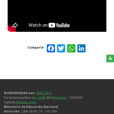
Facebook
Twitter
WhatsAp
Linked
Comparte
©UNIVERSIDAD Ean:
SNIES 2812
Personería Jurídica
Res. 2898
del
Minjusticia
- 16/05/69
Vigilada
Mineducación
Ministerio de Educación Nacional
Dirección:
Calle 43 No. 57 - 14. CAN.