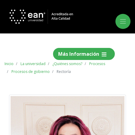
Más Información
Inicio
La universidad
¿Quiénes somos?
Procesos
Procesos de gobierno
Rectoría