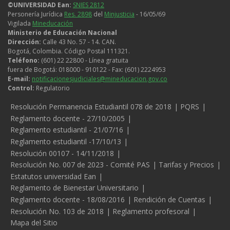
©UNIVERSIDAD Ean:
SNIES 2812
Personería Jurídica
Res. 2898
del
Minjusticia
- 16/05/69
Vigilada
Mineducación
Ministerio de Educación Nacional
Dirección:
Calle 43 No. 57 - 14. CAN.
Bogotá, Colombia. Código Postal 111321.
Teléfono:
(601) 22 22800 - Línea gratuita
fuera de Bogotá: 018000 - 910122 - Fax: (601) 2224953
E-mail:
notificacionesjudiciales@mineducacion.gov.co
Control:
Regulatorio
Legales
Resolución Permanencia Estudiantil 078 de 2018
PQRS
Reglamento docente - 27/10/2005
Reglamento estudiantil - 21/07/16
Reglamento estudiantil -17/10/13
Resolución 00107 - 14/11/2018
Resolución No. 007 de 2023 - Comité PAS
Tarifas y Precios
Estatutos universidad Ean
Reglamento de Bienestar Universitario
Reglamento docente - 18/08/2016
Rendición de Cuentas
Resolución No. 103 de 2018
Reglamento profesoral
Mapa del Sitio