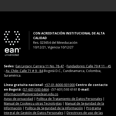
CON ACREDITACIÓN INSTITUCIONAL DE ALTA
CALIDAD
Res. 023654
del
Mineducación
10/12/21, Vigencia 10/12/27
Sedes:
Ean Legacy: Carrera 11 No. 78-47
-
Fundadores: Calle 79 # 11 - 45
-
Av. Chile: Calle 71 # 9 - 84
Bogotá D.C., Cundinamarca, Colombia,
Suramérica.
Línea gratuita nacional:
+57-01-8000-931000
Centro de contacto
en Bogotá:
(57-601) 593 6464
- (57-601) 593 6161
E-mail:
informacion@universidadean.edu.co
Aviso de privacidad
|
Política de Tratamiento de Datos Personales
|
Manual de Cookies u otras Tecnologías
|
Manual de Seguridad de la
Información
|
Política de Seguridad de la Información
|
Programa
Integral de Gestión de Datos Personales
|
Directrices de uso de las