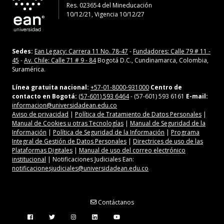
Res. 023654
del
Mineducación
10/12/21, Vigencia 10/12/27
Sedes:
Ean Legacy: Carrera 11 No. 78-47
-
Fundadores: Calle 79 # 11 -
45
-
Av. Chile: Calle 71 # 9 - 84
Bogotá D.C., Cundinamarca, Colombia,
Suramérica.
Línea gratuita nacional:
+57-01-8000-931000
Centro de
contacto en Bogotá:
(57-601) 593 6464
- (57-601) 593 6161
E-mail:
informacion@universidadean.edu.co
Aviso de privacidad
|
Política de Tratamiento de Datos Personales
|
Manual de Cookies u otras Tecnologías
|
Manual de Seguridad de la
Información
|
Política de Seguridad de la Información
|
Programa
Integral de Gestión de Datos Personales
|
Directrices de uso de las
Plataformas Digitales
|
Manual de uso del correo electrónico
institucional
| Notificaciones Judiciales Ean:
notificacionesjudiciales@universidadean.edu.co
Contáctanos
Menú Redes Sociales