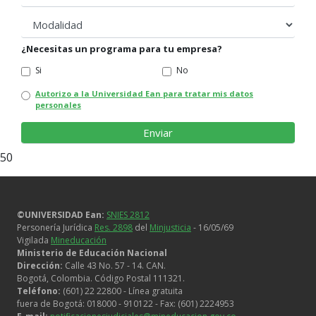
modalidad
¿Necesitas un programa para tu empresa?
Si
No
Autorizo a la Universidad Ean para tratar mis datos
personales
50
©UNIVERSIDAD Ean:
SNIES 2812
Personería Jurídica
Res. 2898
del
Minjusticia
- 16/05/69
Vigilada
Mineducación
Ministerio de Educación Nacional
Dirección:
Calle 43 No. 57 - 14. CAN.
Bogotá, Colombia. Código Postal 111321.
Teléfono:
(601) 22 22800 - Línea gratuita
fuera de Bogotá: 018000 - 910122 - Fax: (601) 2224953