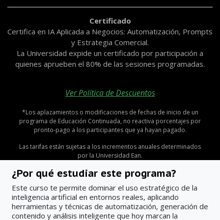
Certificado
Certifica en IA Aplicada a Negocios: Automatización, Prompts
y Estrategia Comercial.
La Universidad expide un certificado por participación a
quienes aprueben el 80% de las sesiones programadas.
Ver Política de Descuentos
*Los aplazamientos o modificaciones de fechas de inicio de un
programa de Educación Continuada, no reactiva porcentajes por
pronto-pago a los participantes que ya hayan pagado.
Las tarifas están sujetas a los incrementos anuales determinados
por la Universidad Ean.
¿Por qué estudiar este programa?
Este curso te permite dominar el uso estratégico de la
inteligencia artificial en entornos reales, aplicando
herramientas y técnicas de automatización, generación de
contenido y análisis inteligente que hoy marcan la