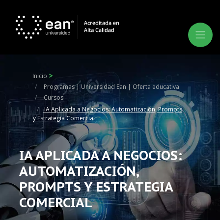
Inicio
Programas | Universidad Ean | Oferta educativa
Cursos
IA Aplicada a Negocios: Automatización, Prompts
y Estrategia Comercial
IA APLICADA A NEGOCIOS:
AUTOMATIZACIÓN,
PROMPTS Y ESTRATEGIA
COMERCIAL