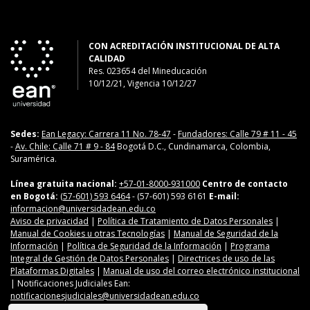
CON ACREDITACIÓN INSTITUCIONAL DE ALTA
CALIDAD
Res. 023654
del
Mineducación
10/12/21, Vigencia 10/12/27
Sedes:
Ean Legacy: Carrera 11 No. 78-47
-
Fundadores: Calle 79 # 11 - 45
-
Av. Chile: Calle 71 # 9 - 84
Bogotá D.C., Cundinamarca, Colombia,
Suramérica.
Línea gratuita nacional:
+57-01-8000-931000
Centro de contacto
en Bogotá:
(57-601) 593 6464
- (57-601) 593 6161
E-mail:
informacion@universidadean.edu.co
Aviso de privacidad
|
Política de Tratamiento de Datos Personales
|
Manual de Cookies u otras Tecnologías
|
Manual de Seguridad de la
Información
|
Política de Seguridad de la Información
|
Programa
Integral de Gestión de Datos Personales
|
Directrices de uso de las
Plataformas Digitales
|
Manual de uso del correo electrónico institucional
| Notificaciones Judiciales Ean:
notificacionesjudiciales@universidadean.edu.co