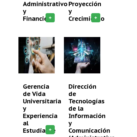
Administrativo
Proyección
y
y
+
+
Financiero
Crecimiento
Gerencia
Dirección
de Vida
de
Universitaria
Tecnologías
y
de la
Experiencia
Información
al
y
+
Estudiante
Comunicación