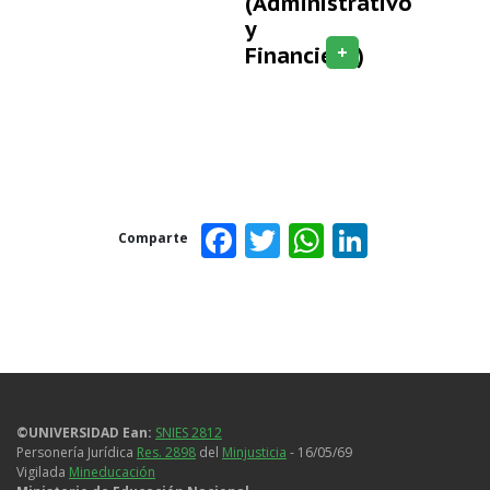
(Administrativo
y
+
Financiero)
Facebook
Twitter
WhatsAp
Linked
Comparte
©UNIVERSIDAD Ean:
SNIES 2812
Personería Jurídica
Res. 2898
del
Minjusticia
- 16/05/69
Vigilada
Mineducación