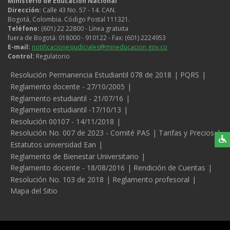
Ministerio de Educación Nacional
Dirección:
Calle 43 No. 57 - 14. CAN.
Bogotá, Colombia. Código Postal 111321.
Teléfono:
(601) 22 22800 - Línea gratuita
fuera de Bogotá: 018000 - 910122 - Fax: (601) 2224953
E-mail:
notificacionesjudiciales@mineducacion.gov.co
Control:
Regulatorio
Legales
Resolución Permanencia Estudiantil 078 de 2018
PQRS
Reglamento docente - 27/10/2005
Reglamento estudiantil - 21/07/16
Reglamento estudiantil -17/10/13
Resolución 00107 - 14/11/2018
Resolución No. 007 de 2023 - Comité PAS
Tarifas y Precios
Estatutos universidad Ean
Reglamento de Bienestar Universitario
Reglamento docente - 18/08/2016
Rendición de Cuentas
Resolución No. 103 de 2018
Reglamento profesoral
Mapa del Sitio