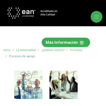
Más Información
Inicio
La universidad
¿Quiénes somos?
Procesos
Procesos de apoyo