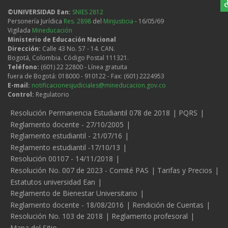
©UNIVERSIDAD Ean:
SNIES 2812
Personería Jurídica
Res. 2898
del
Minjusticia
- 16/05/69
Vigilada
Mineducación
Ministerio de Educación Nacional
Dirección:
Calle 43 No. 57 - 14. CAN.
Bogotá, Colombia. Código Postal 111321.
Teléfono:
(601) 22 22800 - Línea gratuita
fuera de Bogotá: 018000 - 910122 - Fax: (601) 2224953
E-mail:
notificacionesjudiciales@mineducacion.gov.co
Control:
Regulatorio
Legales
Resolución Permanencia Estudiantil 078 de 2018
PQRS
Reglamento docente - 27/10/2005
Reglamento estudiantil - 21/07/16
Reglamento estudiantil -17/10/13
Resolución 00107 - 14/11/2018
Resolución No. 007 de 2023 - Comité PAS
Tarifas y Precios
Estatutos universidad Ean
Reglamento de Bienestar Universitario
Reglamento docente - 18/08/2016
Rendición de Cuentas
Resolución No. 103 de 2018
Reglamento profesoral
Mapa del Sitio