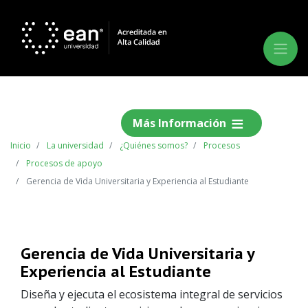
Más Información
Inicio
La universidad
¿Quiénes somos?
Procesos
Procesos de apoyo
Gerencia de Vida Universitaria y Experiencia al Estudiante
Anterior
Siguie
Gerencia de Vida Universitaria y
Experiencia al Estudiante
Diseña y ejecuta el ecosistema integral de servicios