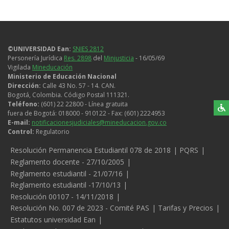
©UNIVERSIDAD Ean:
SNIES 2812
Personería Jurídica
Res. 2898
del
Minjusticia
- 16/05/69
Vigilada
Mineducación
Ministerio de Educación Nacional
Dirección:
Calle 43 No. 57 - 14. CAN.
Bogotá, Colombia. Código Postal 111321.
Teléfono:
(601) 22 22800 - Línea gratuita
fuera de Bogotá: 018000 - 910122 - Fax: (601) 2224953
E-mail:
notificacionesjudiciales@mineducacion.gov.co
Control:
Regulatorio
Legales
Resolución Permanencia Estudiantil 078 de 2018
PQRS
Reglamento docente - 27/10/2005
Reglamento estudiantil - 21/07/16
Reglamento estudiantil -17/10/13
Resolución 00107 - 14/11/2018
Resolución No. 007 de 2023 - Comité PAS
Tarifas y Precios
Estatutos universidad Ean