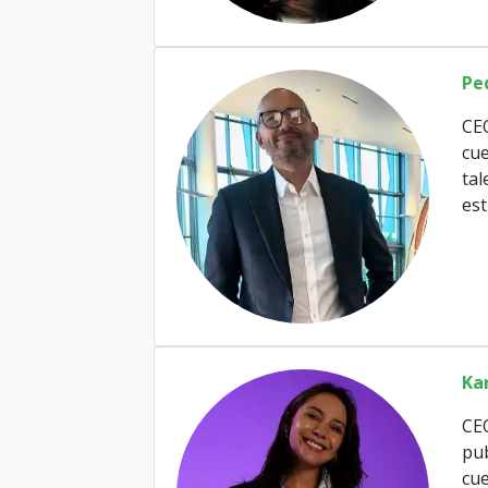
Pe
CE
cue
tal
est
Ka
CE
pub
cue