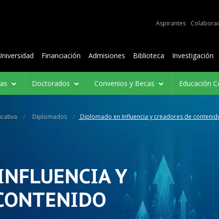
e audiencias
Aspirantes
Colabora
Contenidos
Universidad
Financiación
Admisiones
Biblioteca
Investigación
ías
Doctorados
Convenios y Becas
Educación C
cativa
Diplomados
Diplomado en Influencia y creadores de contenid
INFLUENCIA Y
CONTENIDO