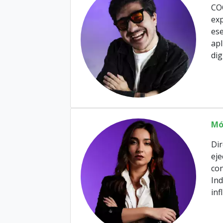
CO
ex
ese
apl
dig
Mó
Dir
eje
con
Ind
inf