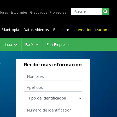
dores
Estudiantes
Graduados
Profesores
Filantropía
Datos Abiertos
Bienestar
Internacionalización
ontinua
EanX
Ean Empresas
o
Recibe más información
Nombres
Apellidos
Tipo de identificación
Número de identificación