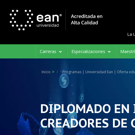
Menú d
Menu 
La 
Navegación
Carreras
Especializaciones
Maestr
principal
Inicio
Programas | Universidad Ean | Oferta edu
DIPLOMADO EN 
CREADORES DE 