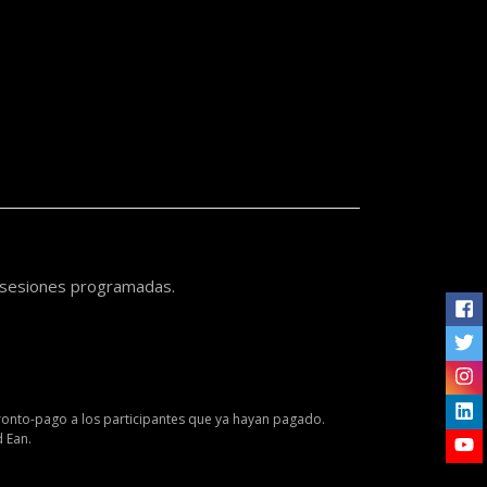
s sesiones programadas.
Me
ronto-pago a los participantes que ya hayan pagado.
 Ean.