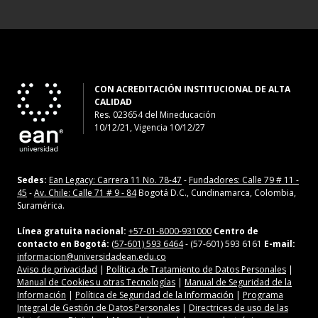
CON ACREDITACIÓN INSTITUCIONAL DE ALTA
CALIDAD
Res. 023654
del
Mineducación
10/12/21, Vigencia 10/12/27
Sedes:
Ean Legacy: Carrera 11 No. 78-47
-
Fundadores: Calle 79 # 11 -
45
-
Av. Chile: Calle 71 # 9 - 84
Bogotá D.C., Cundinamarca, Colombia,
Suramérica.
Línea gratuita nacional:
+57-01-8000-931000
Centro de
contacto en Bogotá:
(57-601) 593 6464
- (57-601) 593 6161
E-mail:
informacion@universidadean.edu.co
Aviso de privacidad
|
Política de Tratamiento de Datos Personales
|
Manual de Cookies u otras Tecnologías
|
Manual de Seguridad de la
Información
|
Política de Seguridad de la Información
|
Programa
Integral de Gestión de Datos Personales
|
Directrices de uso de las