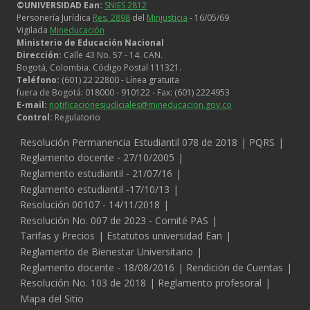
©UNIVERSIDAD Ean:
SNIES 2812
Personería Jurídica
Res. 2898
del
Minjusticia
- 16/05/69
Vigilada
Mineducación
Ministerio de Educación Nacional
Dirección:
Calle 43 No. 57 - 14. CAN.
Bogotá, Colombia. Código Postal 111321.
Teléfono:
(601) 22 22800 - Línea gratuita
fuera de Bogotá: 018000 - 910122 - Fax: (601) 2224953
E-mail:
notificacionesjudiciales@mineducacion.gov.co
Control:
Regulatorio
Legales
Resolución Permanencia Estudiantil 078 de 2018
PQRS
Reglamento docente - 27/10/2005
Reglamento estudiantil - 21/07/16
Reglamento estudiantil -17/10/13
Resolución 00107 - 14/11/2018
Resolución No. 007 de 2023 - Comité PAS
Tarifas y Precios
Estatutos universidad Ean
Reglamento de Bienestar Universitario
Reglamento docente - 18/08/2016
Rendición de Cuentas
Resolución No. 103 de 2018
Reglamento profesoral
Mapa del Sitio