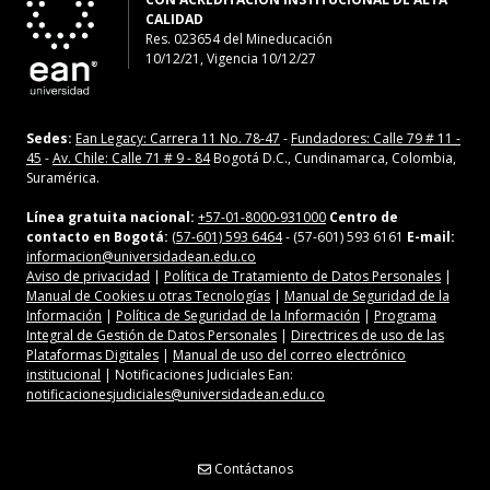
CALIDAD
Res. 023654
del
Mineducación
10/12/21, Vigencia 10/12/27
Sedes:
Ean Legacy: Carrera 11 No. 78-47
-
Fundadores: Calle 79 # 11 -
45
-
Av. Chile: Calle 71 # 9 - 84
Bogotá D.C., Cundinamarca, Colombia,
Suramérica.
Línea gratuita nacional:
+57-01-8000-931000
Centro de
contacto en Bogotá:
(57-601) 593 6464
- (57-601) 593 6161
E-mail:
informacion@universidadean.edu.co
Aviso de privacidad
|
Política de Tratamiento de Datos Personales
|
Manual de Cookies u otras Tecnologías
|
Manual de Seguridad de la
Información
|
Política de Seguridad de la Información
|
Programa
Integral de Gestión de Datos Personales
|
Directrices de uso de las
Plataformas Digitales
|
Manual de uso del correo electrónico
institucional
| Notificaciones Judiciales Ean:
notificacionesjudiciales@universidadean.edu.co
Contáctanos
Menú Redes Sociales