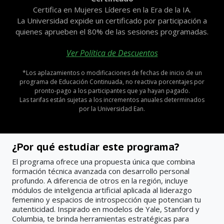
Certifica en Mujeres Líderes en la Era de la IA.
La Universidad expide un certificado por participación a
quienes aprueben el 80% de las sesiones programadas.
Ver Política de Descuentos
*Los aplazamientos o modificaciones de fechas de inicio de un
programa de Educación Continuada, no reactiva porcentajes por
pronto-pago a los participantes que ya hayan pagado.
Las tarifas están sujetas a los incrementos anuales determinados
por la Universidad Ean.
¿Por qué estudiar este programa?
El programa ofrece una propuesta única que combina
formación técnica avanzada con desarrollo personal
profundo. A diferencia de otros en la región, incluye
módulos de inteligencia artificial aplicada al liderazgo
femenino y espacios de introspección que potencian tu
autenticidad. Inspirado en modelos de Yale, Stanford y
Columbia, te brinda herramientas estratégicas para