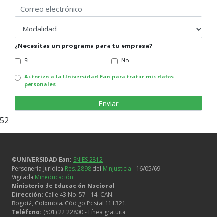
Correo electrónico
modalidad
¿Necesitas un programa para tu empresa?
Si
No
Autorizo a la Universidad Ean para tratar mis datos
personales
52
©UNIVERSIDAD Ean:
SNIES 2812
Personería Jurídica
Res. 2898
del
Minjusticia
- 16/05/69
Vigilada
Mineducación
Ministerio de Educación Nacional
Dirección:
Calle 43 No. 57 - 14. CAN.
Bogotá, Colombia. Código Postal 111321.
Teléfono:
(601) 22 22800 - Línea gratuita