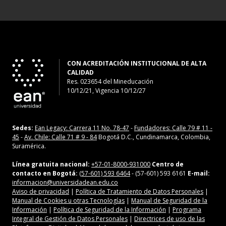
CON ACREDITACIÓN INSTITUCIONAL DE ALTA
CALIDAD
Res. 023654
del
Mineducación
10/12/21, Vigencia 10/12/27
Sedes:
Ean Legacy: Carrera 11 No. 78-47
-
Fundadores: Calle 79 # 11 -
45
-
Av. Chile: Calle 71 # 9 - 84
Bogotá D.C., Cundinamarca, Colombia,
Suramérica.
Línea gratuita nacional:
+57-01-8000-931000
Centro de
contacto en Bogotá:
(57-601) 593 6464
- (57-601) 593 6161
E-mail:
informacion@universidadean.edu.co
Aviso de privacidad
|
Política de Tratamiento de Datos Personales
|
Manual de Cookies u otras Tecnologías
|
Manual de Seguridad de la
Información
|
Política de Seguridad de la Información
|
Programa
Integral de Gestión de Datos Personales
|
Directrices de uso de las