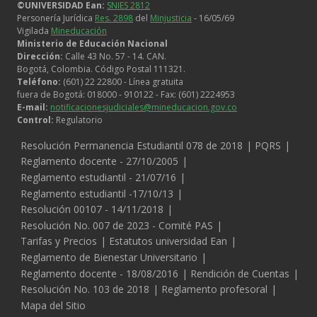
©UNIVERSIDAD Ean:
SNIES 2812
Personería Jurídica
Res. 2898
del
Minjusticia
- 16/05/69
Vigilada
Mineducación
Ministerio de Educación Nacional
Dirección:
Calle 43 No. 57 - 14. CAN.
Bogotá, Colombia. Código Postal 111321.
Teléfono:
(601) 22 22800 - Línea gratuita
fuera de Bogotá: 018000 - 910122 - Fax: (601) 2224953
E-mail:
notificacionesjudiciales@mineducacion.gov.co
Control:
Regulatorio
Legales
Resolución Permanencia Estudiantil 078 de 2018
PQRS
Reglamento docente - 27/10/2005
Reglamento estudiantil - 21/07/16
Reglamento estudiantil -17/10/13
Resolución 00107 - 14/11/2018
Resolución No. 007 de 2023 - Comité PAS
Tarifas y Precios
Estatutos universidad Ean
Reglamento de Bienestar Universitario
Reglamento docente - 18/08/2016
Rendición de Cuentas
Resolución No. 103 de 2018
Reglamento profesoral
Mapa del Sitio