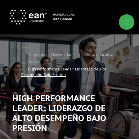
Inicio
Programas | Universidad Ean | Oferta educativa
Cursos
High Performance Leader: Liderazgo de Alto
Desempeño Bajo Presión
HIGH PERFORMANCE
LEADER: LIDERAZGO DE
ALTO DESEMPEÑO BAJO
PRESIÓN