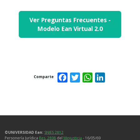
Radica tu solicitud por medio de la
Mesa de Servicios
– en Estudiantes,
Ver Preguntas Frecuentes -
graduados, externos – Radicar una
Modelo Ean Virtual 2.0
solicitud – Centro responsable
“
Mediaciones didácticas
”.
Facebook
Twitter
WhatsAp
Linked
Comparte
©UNIVERSIDAD Ean:
SNIES 2812
Personería Jurídica
Res. 2898
del
Minjusticia
- 16/05/69