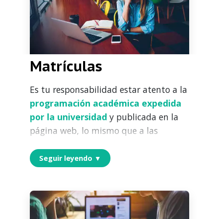
Matrículas
Es tu responsabilidad estar atento a la
programación académica expedida
por la universidad
y publicada en la
página web, lo mismo que a las
comunicaciones de las otras
dependencias de apoyo
que se
Seguir leyendo ▼
distribuyen a través del portal de la
universidad y de tu
correo
electrónico institucional
. Es
importante que para tu matrícula te