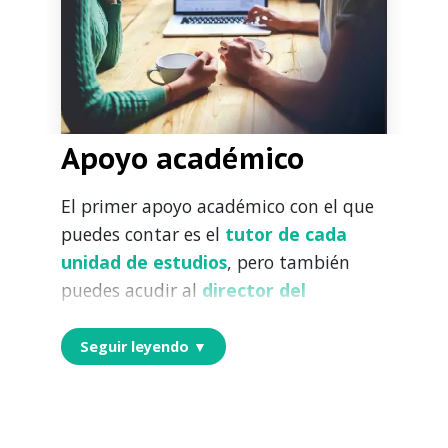
asesores con tu director antes de cada
proceso ya que, si bien el modelo es
flexible,
existe una ruta sugerida
para lograr el mejor desarrollo de
las competencias
.
Apoyo académico
El primer apoyo académico con el que
puedes contar es el
tutor de cada
unidad de estudios
, pero también
puedes acudir al
director del
programa o coordinador de área
,
cuando se requieran aspectos más
Seguir leyendo ▼
específicos relacionados con el
programa académico.