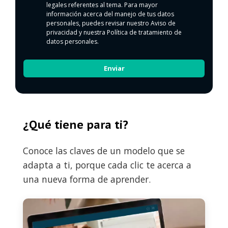
personales
legales referentes al tema. Para mayor
información acerca del manejo de tus datos
personales, puedes revisar nuestro
Aviso de
privacidad
y nuestra
Política de tratamiento de
datos personales.
¿Qué tiene para ti?
Conoce las claves de un modelo que se
adapta a ti, porque cada clic te acerca a
una nueva forma de aprender.