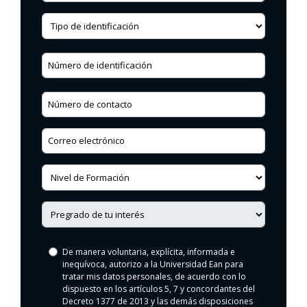
Tipo de identificación
Cedula
Número de contacto
Correo electrónico
Nivel de formación
Pregrado virtual
De manera voluntaria, explícita, informada e
Autorizo
inequívoca,
autorizo a la Universidad Ean para
uso
tratar mis datos personales
, de acuerdo con lo
de
dispuesto en los artículos 5, 7 y concordantes del
datos
Decreto 1377 de 2013 y las demás disposiciones