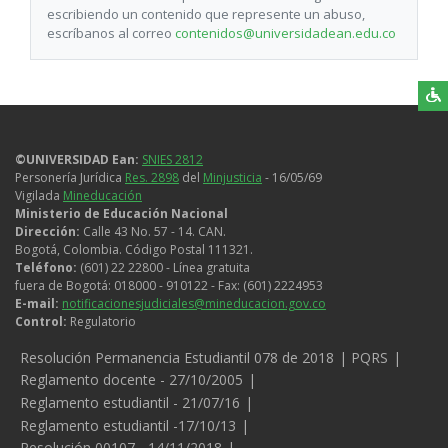
escribiendo un contenido que represente un abuso,
escríbanos al correo
contenidos@universidadean.edu.co
©UNIVERSIDAD Ean:
SNIES 2812
Personería Jurídica
Res. 2898
del
Minjusticia
- 16/05/69
Vigilada
Mineducación
Ministerio de Educación Nacional
Dirección:
Calle 43 No. 57 - 14. CAN.
Bogotá, Colombia. Código Postal 111321.
Teléfono:
(601) 22 22800 - Línea gratuita
fuera de Bogotá: 018000 - 910122 - Fax: (601) 2224953
E-mail:
notificacionesjudiciales@mineducacion.gov.co
Control:
Regulatorio
Legales
Resolución Permanencia Estudiantil 078 de 2018
PQRS
Reglamento docente - 27/10/2005
Reglamento estudiantil - 21/07/16
Reglamento estudiantil -17/10/13
Resolución 00107 - 14/11/2018